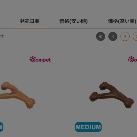
発売日順
価格(安い順)
価格(高い順)
最初
前
す
4