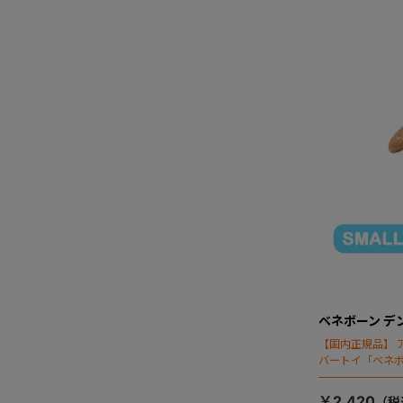
ベネボーン デ
【国内正規品】 
バートイ「ベネ
を清潔に保つた
￥2,420