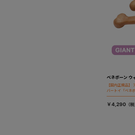
ベネボーン ウ
【国内正規品】 
バートイ「ベネ
ネボーンのフラ
￥4,290