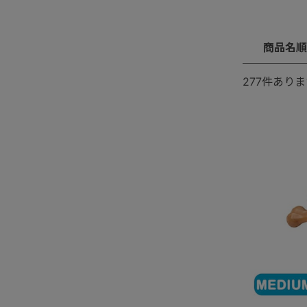
商品名順
277
件ありま