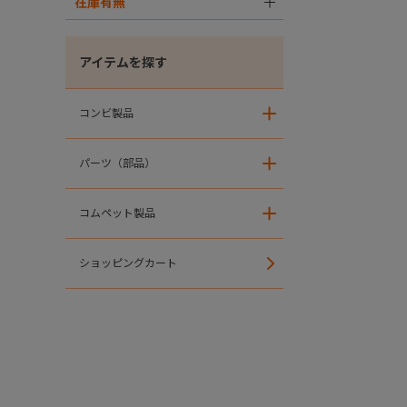
在庫有無
＋
アイテムを探す
コンビ製品
＋
パーツ（部品）
＋
コムペット製品
＋
ショッピングカート