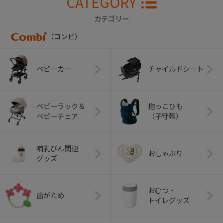
CATEGORY
カテゴリー
（コンビ）
ベビーカー
チャイルドシート
ベビーラック＆
抱っこひも
ベビーチェア
（子守帯）
哺乳びん関連
おしゃぶり
グッズ
おむつ・
歯がため
トイレグッズ