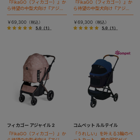
『FikaGO（フィカゴー）』か
『FikaGO（フィカゴー）』か
ら待望の中型犬向け『アジャ
ら待望の中型犬向け『アジャ
イル２』 登場！耐荷重30kg
イル２』 登場！耐荷重30kg
で、しかも1秒・自動収納機能
で、しかも1秒・自動収納機能
￥69,300
￥69,300
搭載！！
搭載！！
5.0
（1）
5.0
（1）
フィカゴー アジャイル 2
コムペット ルルテイル
『FikaGO（フィカゴー）』か
「うれしい」を叶える3輪のペ
ら待望の中型犬向け『アジャ
ットカート。 幌の固定がバッ