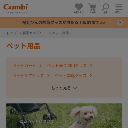
メニュー
お気に入り
カート
検索
哺乳びんの除菌グッズが当たる！8/31まで >>
×
トップ
>
製品カテゴリー
>
ペット用品
+
ペット用品
+
ペットカート
ペット乗り物用グッズ
+
ペットケアグッズ
ペット関連グッズ
ペットトイ
+