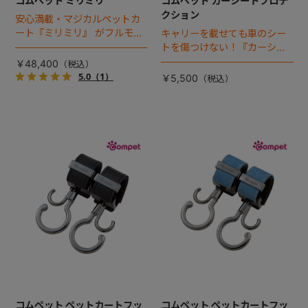
コムペット ミリミリ
コムペット カーシートプロテ
クション
安心満載・マジカルペットカ
ート『ミリミリ』 がフルモデ
キャリーを載せても車のシー
ルチェンジ。 新機能「マジカ
トを傷つけない！『カーシー
ルフォールディング」搭載
トプロテクション』 が登場！
￥48,400
5.0
（1）
￥5,500
コムペット ペットカートフッ
コムペット ペットカートフッ