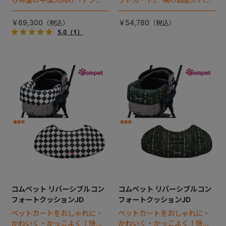
イル２』 登場！耐荷重30kg
クルになった「ルルテイル」
で、しかも1秒・自動収納機能
に新色登場！
￥69,300
￥54,780
搭載！！
5.0
（1）
コムペット リバーシブルコン
コムペット リバーシブルコン
フォートクッションJD
フォートクッションJD
ペットカートをおしゃれに・
ペットカートをおしゃれに・
かわいく・かっこよく！快適
かわいく・かっこよく！快適