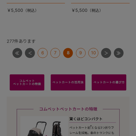
なペットカートライフをお届
なペットカートライフをお届
け！かわいい新デザインで登
け！かわいい新デザインで登
￥5,500
￥5,500
場！
場！
277
件あります
6
7
8
9
10