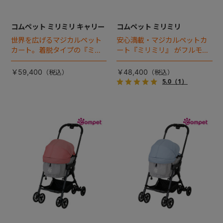
コムペット ミリミリ キャリー
コムペット ミリミリ
世界を広げるマジカルペット
安心満載・マジカルペットカ
カート。着脱タイプの『ミリ
ート『ミリミリ』 がフルモデ
ミリEG』 がフルモデルチェン
ルチェンジ。 新機能「マジカ
ジ 。新機能「マジカルフォー
ルフォールディング」搭載
￥59,400
￥48,400
ルディング」搭載
5.0
（1）