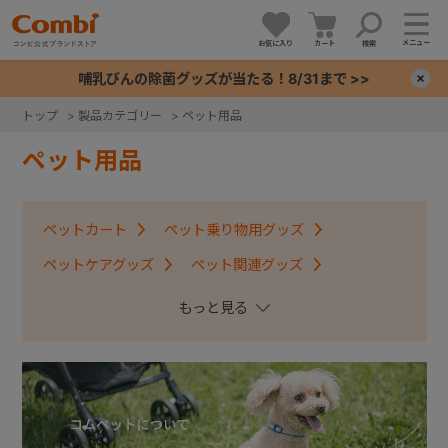
メニュー
お気に入り
カート
検索
哺乳びんの除菌グッズが当たる！8/31まで >>
×
トップ
>
製品カテゴリー
>
ペット用品
+
ペット用品
+
ペットカート
ペット乗り物用グッズ
+
ペットケアグッズ
ペット関連グッズ
ペットトイ
+