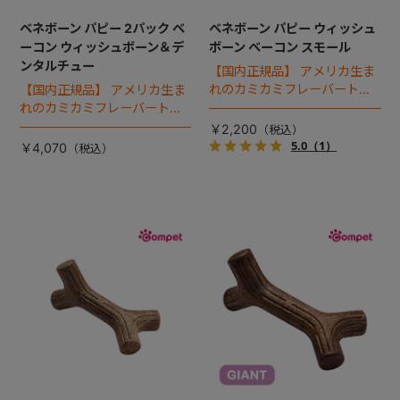
ベネボーン パピー 2パック ベ
ベネボーン パピー ウィッシュ
ーコン ウィッシュボーン＆デ
ボーン ベーコン スモール
ンタルチュー
【国内正規品】 アメリカ生ま
れのカミカミフレーバートイ
【国内正規品】 アメリカ生ま
「ベネボーン」。約14kg未満
れのカミカミフレーバートイ
向けの歯が生える時期の仔犬
「ベネボーン」。約7kg未満
￥2,200
専用として、やや柔らかい素
の歯が生える時期の仔犬専用
5.0
（1）
￥4,070
材で設計されています。
として、やや柔らかい素材で
設計されています。