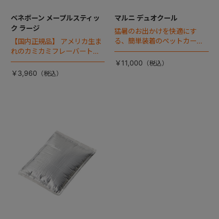
ベネボーン メープルスティッ
マルニ デュオクール
ク ラージ
猛暑のお出かけを快適にす
る、簡単装着のペットカート
【国内正規品】 アメリカ生ま
専用ダブル送風ファンが登
れのカミカミフレーバートイ
場。
「ベネボーン」。メープルス
￥11,000
ティックは、床に置いてもど
￥3,960
こかの部位が必ず立ち上がる
形状になっているので、無理
なく遊ぶことができます。