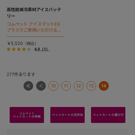
高性能保冷素材アイスバッテ
リー
コムペット アイスマットEG
プラスでご使用いただける高
性能保冷素材。マットから取
り出して冷凍庫で冷やし、繰
￥5,520
り返し使うことができます。
4.0
（1）
277
件あります
10
11
12
13
14