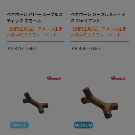
ベネボーン パピー メープルス
ベネボーン メープルスティッ
ティック スモール
ク ジャイアント
【国内正規品】 アメリカ生ま
【国内正規品】 アメリカ生ま
れのカミカミフレーバートイ
れのカミカミフレーバートイ
「ベネボーン」。約14kg未満
「ベネボーン」。メープルス
向けの歯が生える時期の仔犬
ティックは、床に置いてもど
￥2,420
￥4,400
専用として、やや柔らかい素
こかの部位が必ず立ち上がる
材で設計されています。
形状になっているので、無理
なく遊ぶことができます。