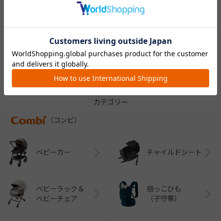
コムペット マロロ 洗
えるサークル
￥15,730
CATEGORY
カテゴリー
（コンビ）
ベビーカー
チャイルドシート
ベビーラック＆
抱っこひも
ベビーチェア
（子守帯）