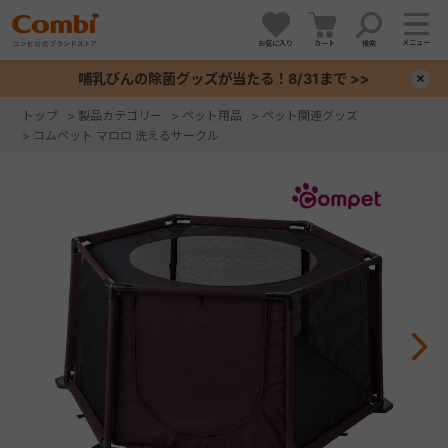
メニュー
お気に入り
カート
検索
哺乳びんの除菌グッズが当たる！8/31まで >>
×
トップ
>
製品カテゴリー
>
ペット用品
>
ペット関連グッズ
>
コムペット マロロ 洗えるサークル
+
+
+
+