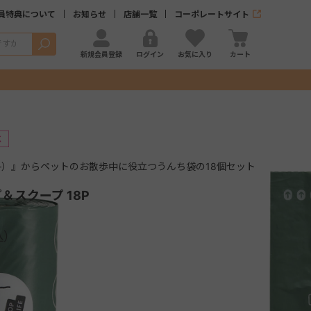
員特典について
お知らせ
店舗一覧
コーポレートサイト
検索
新規会員登録
ログイン
お気に入り
カート
ゴ―）』からペットのお散歩中に役立つうんち袋の18個セット
＆スクープ 18P