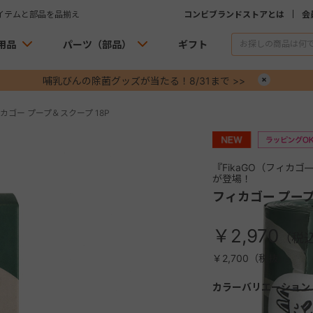
イテムと部品を品揃え
コンビブランドストアとは
会
用品
パーツ（部品）
ギフト
哺乳びんの除菌グッズが当たる！8/31まで >>
×
カゴー プープ＆スクープ 18P
『FikaGO（フィカ
が登場！
フィカゴー プープ
￥2,970
￥2,700（税抜）
カラーバリエーション