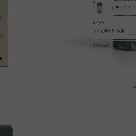
カラー：グリ
￥2,970
-
/
○在庫あり
数量
この製品のよくある質問を
1