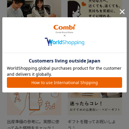
出産準備を学べるイベント
メッセージと一緒にメールや
「プレママ・プレパパレッス
SNSを使ってギフトチケット
ン」
を贈ろう！
出産準備の参考に。実際に使
ギフトを贈ってお祝いしよ
ってみた感想をチェック！
う！