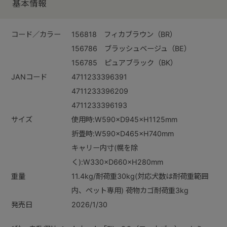
基本情報
コード／カラー
156818 フィカブラウン（BR）
156786 ブラッシュベージュ（BE）
156785 ピュアブラック（BK）
JANコード
4711233396391
4711233396209
4711233396193
サイズ
使用時:W590×D945×H1125mm
折畳時:W590×D465×H740mm
キャリー内寸(幌を除
く):W330×D660×H280mm
重量
11.4kg/耐荷重30kg(対応犬数は耐荷重範囲
内、ペット専用) 荷物カゴ耐荷重3kg
発売日
2026/1/30