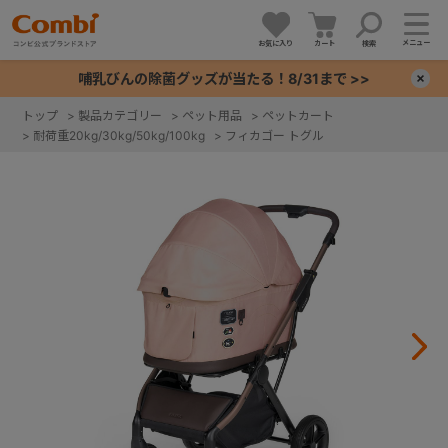
メニュー
お気に入り
カート
検索
哺乳びんの除菌グッズが当たる！8/31まで >>
×
トップ
>
製品カテゴリー
>
ペット用品
>
ペットカート
>
耐荷重20kg/30kg/50kg/100kg
>
フィカゴー トグル
+
+
+
+