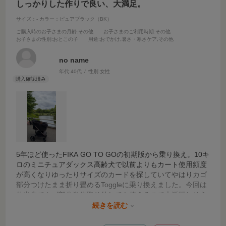
しっかりした作りで良い、大満足。
サイズ：-
カラー：ピュアブラック（BK）
ご購入時のお子さまの月齢
:その他
お子さまのご利用時期
:その他
お子さまの性別
:おとこの子
用途
:おでかけ,暑さ・寒さケア,その他
no name
年代:
40代
性別:
女性
5年ほど使ったFIKA GO TO GOの初期版から乗り換え。10キ
ロのミニチュアダックス高齢犬で以前よりもカート使用頻度
が高くなりゆったりサイズのカードを探していてやはりカゴ
部分つけたまま折り畳めるToggleに乗り換えました。今回は
外出先でカゴ部分単体取り外しても使えるので大活躍しそう
です。
続きを読む
作りがしっかりしていてタイヤが大きいのでスイスイ押せて