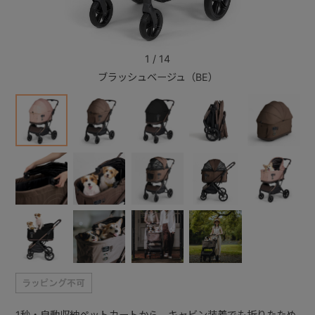
+
1
/
14
ブラッシュベージュ（BE）
+
1秒・自動収納ペットカートから、キャビン装着でも折りたため