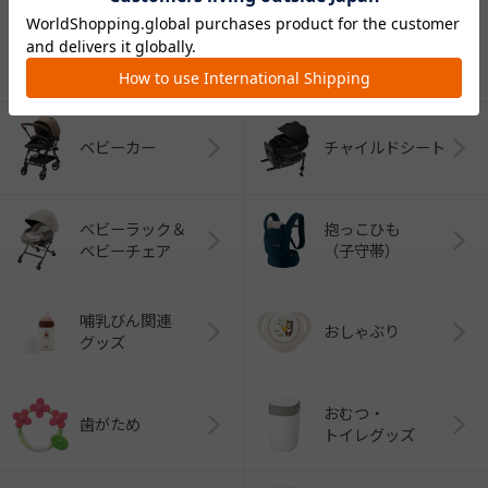
CATEGORY
カテゴリー
（コンビ）
ベビーカー
チャイルドシート
ベビーラック＆
抱っこひも
ベビーチェア
（子守帯）
哺乳びん関連
おしゃぶり
グッズ
おむつ・
歯がため
トイレグッズ