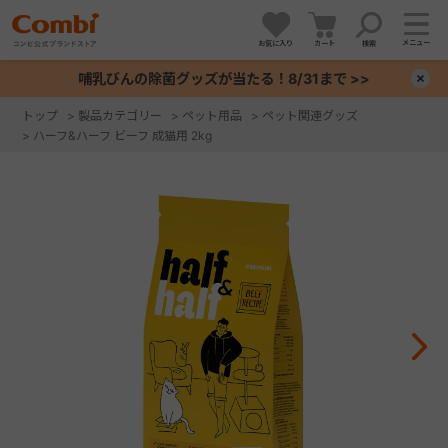
メニュー
お気に入り
カート
検索
哺乳びんの除菌グッズが当たる！8/31まで >>
×
トップ
>
製品カテゴリー
>
ペット用品
>
ペット関連グッズ
>
ハーフ&ハーフ ビーフ 成猫用 2kg
+
+
+
+