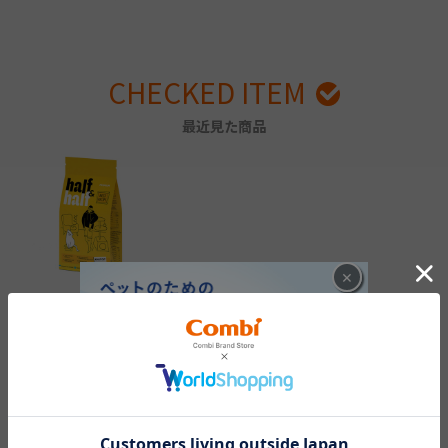
CHECKED ITEM
最近見た商品
×
ハーフ&ハーフ ビーフ
成猫用 2kg
￥3,850