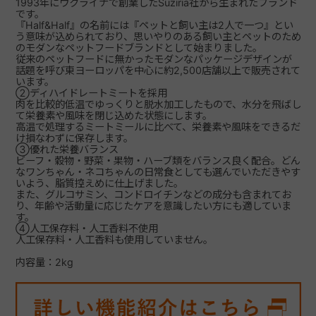
1993年にウクライナで創業したSuziria社から生まれたブランド
です。
『Half&Half』の名前には『ペットと飼い主は2人で一つ』とい
う意味が込められており、思いやりのある飼い主とペットのため
のモダンなペットフードブランドとして始まりました。
従来のペットフードに無かったモダンなパッケージデザインが
話題を呼び東ヨーロッパを中心に約2,500店舗以上で販売されて
います。
②ディハイドレートミートを採用
肉を比較的低温でゆっくりと脱水加工したもので、水分を飛ばし
て栄養素や風味を閉じ込めた状態にします。
高温で処理するミートミールに比べて、栄養素や風味をできるだ
け損なわずに保存します。
③優れた栄養バランス
ビーフ・穀物・野菜・果物・ハーブ類をバランス良く配合。どん
なワンちゃん・ネコちゃんの日常食としても選んでいただきやす
いよう、脂質控えめに仕上げました。
また、グルコサミン、コンドロイチンなどの成分も含まれてお
り、年齢や活動量に応じたケアを意識したい方にも適していま
す。
④人工保存料・人工香料不使用
人工保存料・人工香料も使用していません。
内容量：2kg