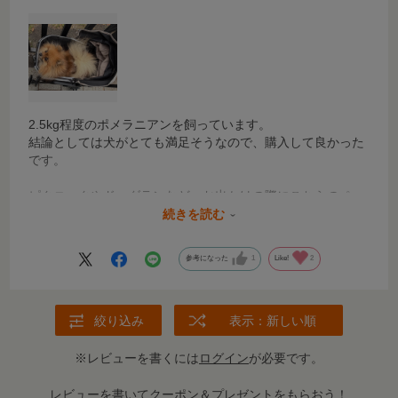
2.5kg程度のポメラニアンを飼っています。
結論としては犬がとても満足そうなので、購入して良かった
です。
ピクニックやドッグランなど、お出かけの際にこちらのペッ
トカートを使用してます。
続きを読む
車にも乗せられるので、車から少し歩く時もラクチンです。
参考になった
1
Like!
2
・簡単収納&コンパクトで、マンション住まいでも快適に保
管できる
・比較的小回りが効くので安全
・きつめの段差は手を使って少し持ち上げる必要があるが、
絞り込み
表示：新しい順
平坦なら引っかからずにぐんぐん進んでくれる
※レビューを書くには
ログイン
が必要です。
初めてのペットカートなので他商品との比較はできません
が、概ね満足しています。
レビューを書いてクーポン＆プレゼントをもらおう！