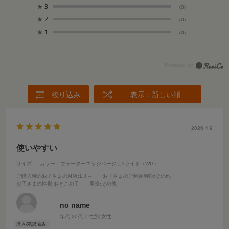
★
3
(0)
★
2
(0)
★
1
(0)
絞り込み
表示：新しい順
2026.4.9
使いやすい
サイズ：-
カラー：ウォーターエッジベージュ×ライト（WG）
ご購入時のお子さまの月齢
:1才～
お子さまのご利用時期
:その他
お子さまの性別
:おとこの子
用途
:その他
no name
年代:
20代
性別:
女性