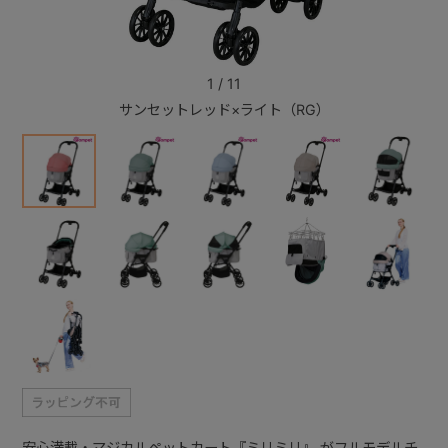
+
1
/
11
サンセットレッド×ライト（RG）
+
安心満載・マジカルペットカート『ミリミリ』 がフルモデルチ