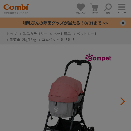
メニュー
お気に入り
カート
検索
哺乳びんの除菌グッズが当たる！8/31まで >>
×
トップ
>
製品カテゴリー
>
ペット用品
>
ペットカート
>
耐荷重12㎏/15㎏
>
コムペット ミリミリ
+
+
+
+