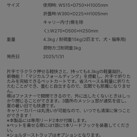
サイズ
使用時: W515×D750×H1005mm
折畳時:W390×D225×H1005mm
キャリー内寸(幌を除
く):W270×D500×H250mm
重量
4.3kg / 耐荷重15kg(2匹まで、犬・猫専用)
荷物カゴ耐荷重3kg
発売日
2025/1/31
片手でラクラク押せる軽快さと、持っても4.3kgの軽量設計。
新機能！「マジカルフォールディング」を搭載し、片手で折りた
たみを完結できるペットカートです。省スペース＆軽量に折りた
たむことができ、畳むと自立するので、玄関でも邪魔になりませ
ん。
幌はファスナーで開閉できるので、外に出したくないときはしっ
かり閉じることができます。3箇所のメッシュ窓が通気を促し、
夏の暑い日でも快適です。
キャリーカバーは丸洗いが可能なので、いつでも清潔に保つこと
ができます！
※本製品には専用リード2本が付属します。
※ペットを乗せる際には1頭に1本リードフックを装着してくださ
い。
※
ショルダーストラップ
はオプションとなります。