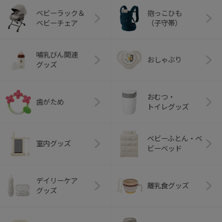
ベビーラック＆
抱っこひも
ベビーチェア
（子守帯）
哺乳びん関連
おしゃぶり
グッズ
おむつ・
歯がため
トイレグッズ
ベビーふとん・ベ
室内グッズ
ビーベッド
デイリーケア
離乳食グッズ
グッズ