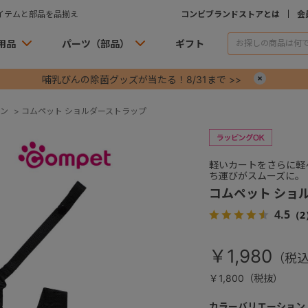
イテムと部品を品揃え
コンビブランドストアとは
会
用品
パーツ（部品）
ギフト
哺乳びんの除菌グッズが当たる！8/31まで >>
×
ン
>
コムペット ショルダーストラップ
軽いカートをさらに軽
ち運びがスムーズに。
コムペット ショ
4.5
（2
￥1,980
￥1,800（税抜）
カラーバリエーション