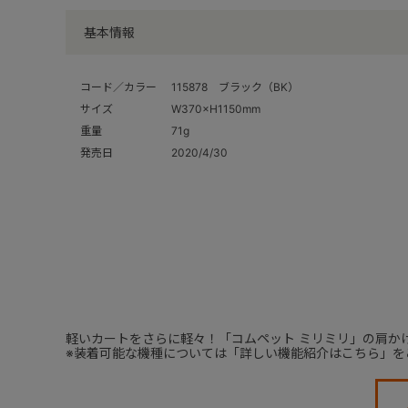
基本情報
コード／カラー
115878 ブラック（BK）
サイズ
W370×H1150mm
重量
71g
発売日
2020/4/30
軽いカートをさらに軽々！「コムペット ミリミリ」の肩か
※装着可能な機種については「詳しい機能紹介はこちら」を