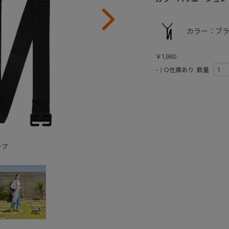
カラー：ブラ
￥1,980
-
/
○在庫あり
数量
ップ