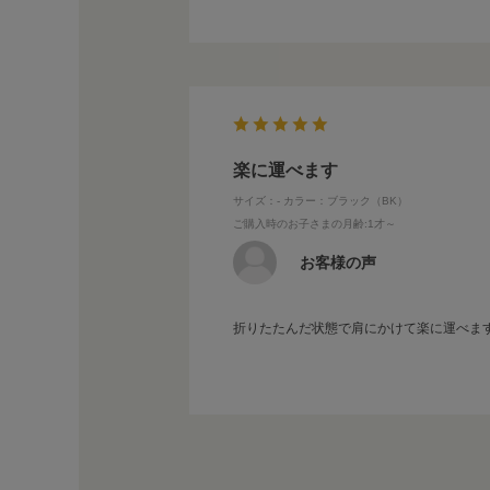
楽に運べます
サイズ：-
カラー：ブラック（BK）
ご購入時のお子さまの月齢
:1才～
お客様の声
折りたたんだ状態で肩にかけて楽に運べま