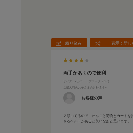
絞り込み
表示：新し
両手かあくので便利
サイズ：-
カラー：ブラック（BK）
ご購入時のお子さまの月齢
:1才～
お客様の声
２頭いてるので、わんこと荷物とカートを
きるベルトがあると良いなあと思います。