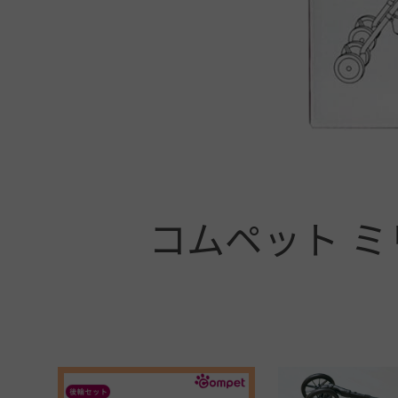
+
コムペット ミ
+