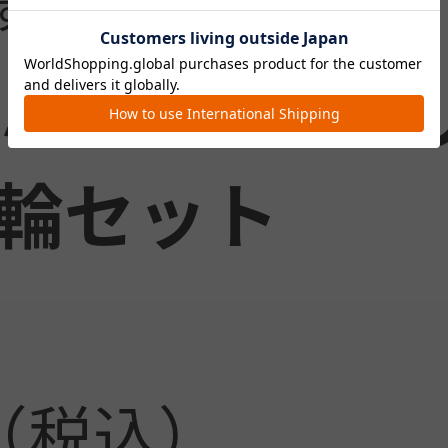
す。
 ミリミリDシ
後輪セット