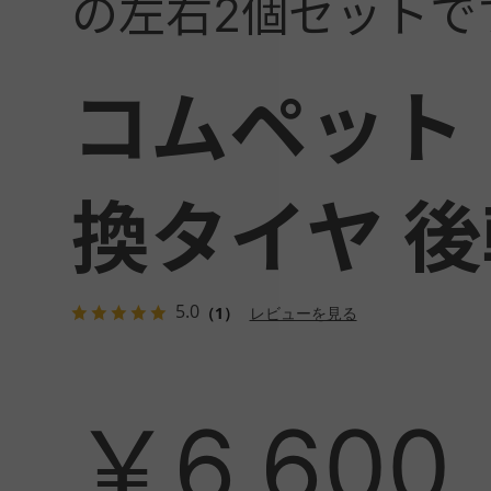
の左右2個セットで
コムペット
換タイヤ 
5.0
（1）
レビューを見る
￥6,600