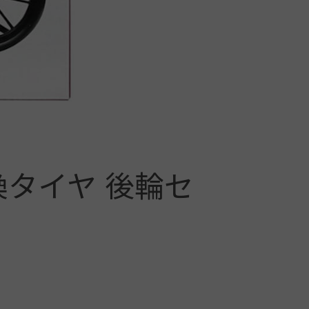
換タイヤ 後輪セ
コムペ