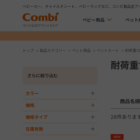
ベビーカー、チャイルドシート、ベビーラックなど、コンビ製品全ア
ベビー用品
ペット
トップ
>
製品カテゴリー
>
ペット用品
>
ペットカート
>
耐荷重12
耐荷重1
さらに絞り込む
カラー
＋
商品名順
価格
＋
26
件ありま
価格タイプ
＋
在庫有無
＋