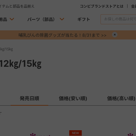
イテムと部品を品揃え
コンビブランドストアとは
会
用品
パーツ（部品）
ギフト
哺乳びんの除菌グッズが当たる！8/31まで >>
×
㎏/15㎏
2㎏/15㎏
発売日順
価格(安い順)
価格(高い順)
す