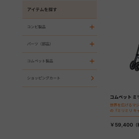
アイテムを探す
コンビ製品
＋
パーツ（部品）
＋
コムペット製品
＋
ショッピングカート
コムペット ミ
世界を広げるマ
の『ミリミリ キ
場！
￥59,400