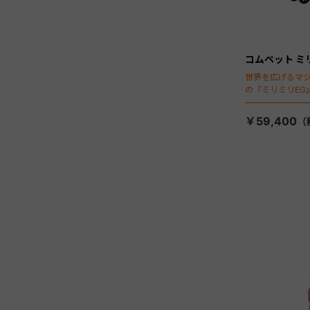
コムペット ミ
世界を広げるマ
の『ミリミリEG
「マジカルフォ
￥59,400