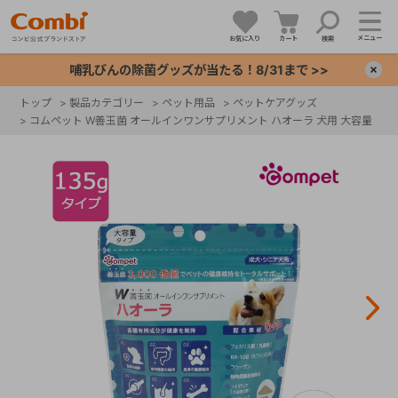
メニュー
お気に入り
カート
検索
哺乳びんの除菌グッズが当たる！8/31まで >>
×
トップ
>
製品カテゴリー
>
ペット用品
>
ペットケアグッズ
>
コムペット W善玉菌 オールインワンサプリメント ハオーラ 犬用 大容量
+
+
+
+