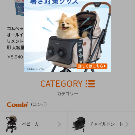
コムペット W善玉菌
オールインワンサプ
リメント ハオーラ 犬
用 大容量
￥5,940
CATEGORY
カテゴリー
（コンビ）
ベビーカー
チャイルドシート