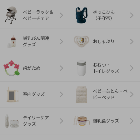
ベビーラック＆
抱っこひも
ベビーチェア
（子守帯）
哺乳びん関連
おしゃぶり
グッズ
おむつ・
歯がため
トイレグッズ
ベビーふとん・ベ
室内グッズ
ビーベッド
デイリーケア
離乳食グッズ
グッズ