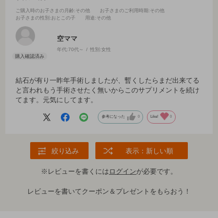
ご購入時のお子さまの月齢
:その他
お子さまのご利用時期
:その他
お子さまの性別
:おとこの子
用途
:その他
空ママ
年代:
70代～
性別:
女性
結石が有り一昨年手術しましたが、暫くしたらまだ出来てる
と言われもう手術させたく無いからこのサプリメントを続け
てます。元気にしてます。
参考になった
0
Like!
0
絞り込み
表示：新しい順
※レビューを書くには
ログイン
が必要です。
レビューを書いてクーポン＆プレゼントをもらおう！