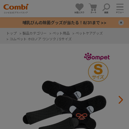
メニュー
お気に入り
カート
検索
哺乳びんの除菌グッズが当たる！8/31まで >>
×
トップ
>
製品カテゴリー
>
ペット用品
>
ペットケアグッズ
>
コムペット ホロノア ワンソク / Sサイズ
+
+
+
+