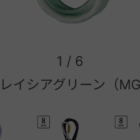
1
/
6
レイシアグリーン（M