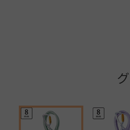
+
グ
+