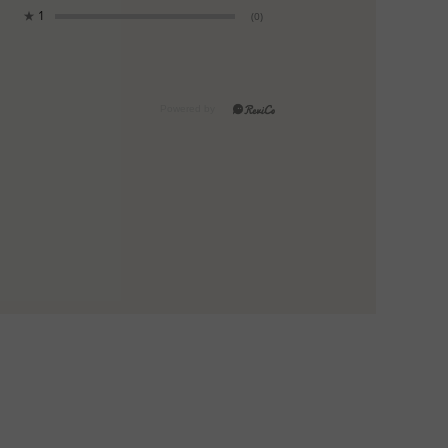
★
1
(0)