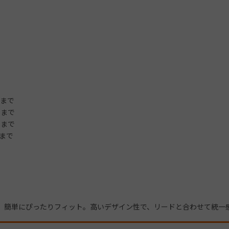
gまで
gまで
gまで
gまで
、簡単にぴったりフィット。高いデザイン性で、リードと合わせて統一