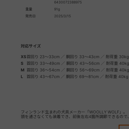
6430072388975
重量
91g
発売日
2025/3/15
対応サイズ
XS
首回り 23～33cm ／ 胴回り 33～43cm ／ 耐荷重 30k
S
首回り 33～49cm ／ 胴回り 43～56cm ／ 耐荷重 40k
M
首回り 36～54cm ／ 胴回り 56～69cm ／ 耐荷重 40k
L
首回り 43～67cm ／ 胴回り 69～81cm ／ 耐荷重 40k
フィンランド生まれの犬具メーカー「WOOLLY WOLF」。
頭を通さなくても装着でき、前後左右4箇所調節できるので