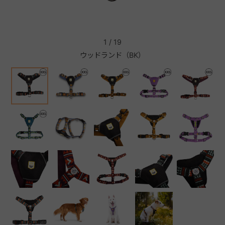
+
1
/
19
ウッドランド（BK）
+