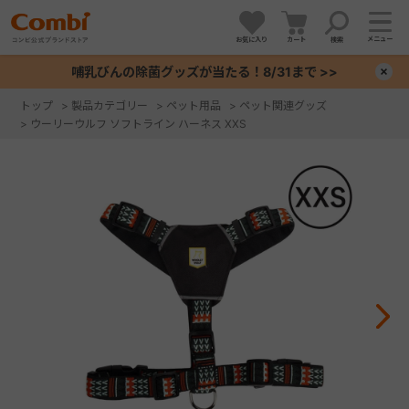
メニュー
お気に入り
カート
検索
哺乳びんの除菌グッズが当たる！8/31まで >>
×
トップ
>
製品カテゴリー
>
ペット用品
>
ペット関連グッズ
>
ウーリーウルフ ソフトライン ハーネス XXS
+
+
+
+