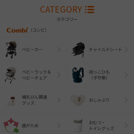
CATEGORY
カテゴリー
（コンビ）
ベビーカー
チャイルドシート
ベビーラック＆
抱っこひも
ベビーチェア
（子守帯）
哺乳びん関連
おしゃぶり
グッズ
おむつ・
歯がため
トイレグッズ