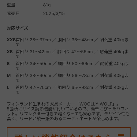
重量
81g
発売日
2025/3/15
対応サイズ
XXS
首回り 28～37cm ／ 胴回り 36～48cm ／ 耐荷重 40kgま
で
XS
首回り 31～42cm ／ 胴回り 42～56cm ／ 耐荷重 40kgま
で
S
首回り 34～50cm ／ 胴回り 50～66cm ／ 耐荷重 40kgま
で
M
首回り 38～60cm ／ 胴回り 56～78cm ／ 耐荷重 40kgま
で
L
首回り 42～70cm ／ 胴回り 65～93cm ／ 耐荷重 40kgま
で
フィンランド生まれの犬具メーカー「WOOLLY WOLF」。
5箇所にサイズ調節機能が付いているので、簡単にぴったりフィ
ット。リフレクター付きで暗くなっても安心です。デザイン性も
高く、リードと統一感のあるコーディネートが楽しめます。