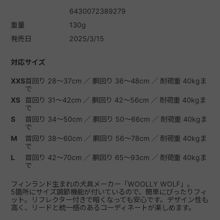
6430072389279
重量
130g
発売日
2025/3/15
対応サイズ
XXS
首回り 28～37cm ／ 胴回り 36～48cm ／ 耐荷重 40kgま
で
XS
首回り 31～42cm ／ 胴回り 42～56cm ／ 耐荷重 40kgま
で
S
首回り 34～50cm ／ 胴回り 50～66cm ／ 耐荷重 40kgま
で
M
首回り 38～60cm ／ 胴回り 56～78cm ／ 耐荷重 40kgま
で
L
首回り 42～70cm ／ 胴回り 65～93cm ／ 耐荷重 40kgま
で
フィンランド生まれの犬具メーカー「WOOLLY WOLF」。
5箇所にサイズ調節機能が付いているので、簡単にぴったりフィ
ット。リフレクター付きで暗くなっても安心です。デザイン性も
高く、リードと統一感のあるコーディネートが楽しめます。