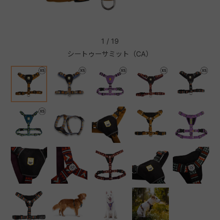
+
1
/
19
シートゥーサミット（CA）
+