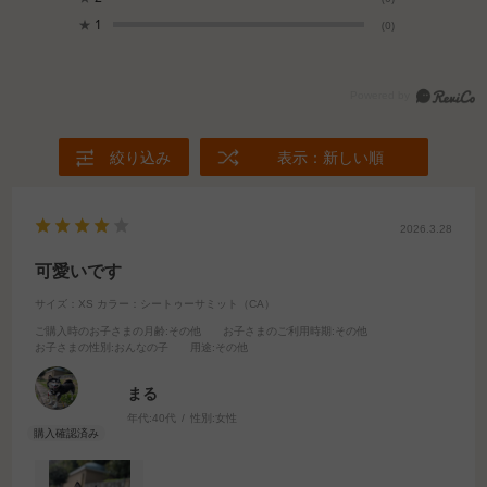
★
1
(0)
絞り込み
表示：新しい順
2026.3.28
可愛いです
サイズ：XS
カラー：シートゥーサミット（CA）
ご購入時のお子さまの月齢
:その他
お子さまのご利用時期
:その他
お子さまの性別
:おんなの子
用途
:その他
まる
年代:
40代
性別:
女性