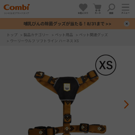
メニュー
お気に入り
カート
検索
哺乳びんの除菌グッズが当たる！8/31まで >>
×
トップ
>
製品カテゴリー
>
ペット用品
>
ペット関連グッズ
>
ウーリーウルフ ソフトライン ハーネス XS
+
+
+
+