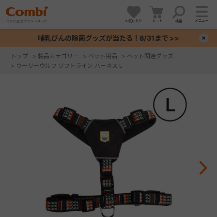
メニュー
お気に入り
カート
検索
哺乳びんの除菌グッズが当たる！8/31まで >>
×
トップ
>
製品カテゴリー
>
ペット用品
>
ペット関連グッズ
>
ウーリーウルフ ソフトライン ハーネス L
+
+
+
+