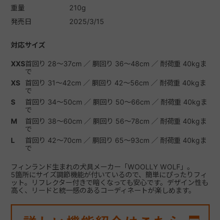
重量
210g
発売日
2025/3/15
対応サイズ
XXS
首回り 28～37cm ／ 胴回り 36～48cm ／ 耐荷重 40kgま
で
XS
首回り 31～42cm ／ 胴回り 42～56cm ／ 耐荷重 40kgま
で
S
首回り 34～50cm ／ 胴回り 50～66cm ／ 耐荷重 40kgま
で
M
首回り 38～60cm ／ 胴回り 56～78cm ／ 耐荷重 40kgま
で
L
首回り 42～70cm ／ 胴回り 65～93cm ／ 耐荷重 40kgま
で
フィンランド生まれの犬具メーカー「WOOLLY WOLF」。
5箇所にサイズ調節機能が付いているので、簡単にぴったりフィ
ット。リフレクター付きで暗くなっても安心です。デザイン性も
高く、リードと統一感のあるコーディネートが楽しめます。