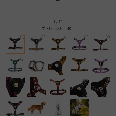
+
1
/
19
ウッドランド（BK）
+