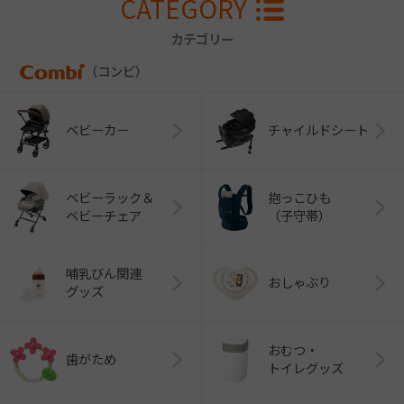
CATEGORY
カテゴリー
（コンビ）
ベビーカー
チャイルドシート
ベビーラック＆
抱っこひも
ベビーチェア
（子守帯）
哺乳びん関連
おしゃぶり
グッズ
おむつ・
歯がため
トイレグッズ