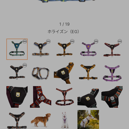
+
1
/
19
ホライズン（EG）
+