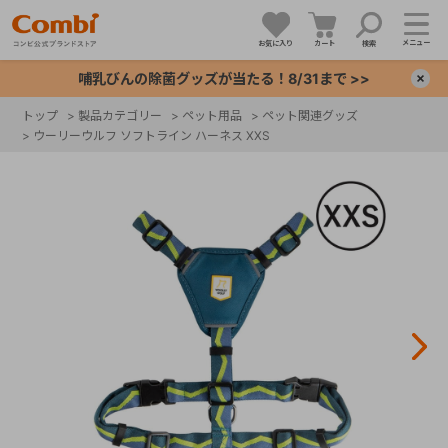
メニュー
お気に入り
カート
検索
哺乳びんの除菌グッズが当たる！8/31まで >>
×
トップ
>
製品カテゴリー
>
ペット用品
>
ペット関連グッズ
>
ウーリーウルフ ソフトライン ハーネス XXS
+
+
+
+