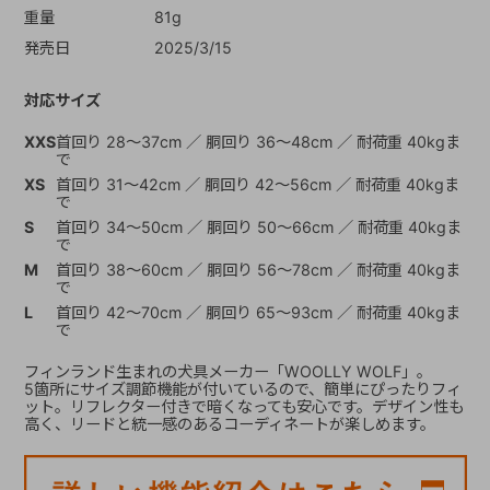
重量
81g
発売日
2025/3/15
対応サイズ
XXS
首回り 28～37cm ／ 胴回り 36～48cm ／ 耐荷重 40kgま
で
XS
首回り 31～42cm ／ 胴回り 42～56cm ／ 耐荷重 40kgま
で
S
首回り 34～50cm ／ 胴回り 50～66cm ／ 耐荷重 40kgま
で
M
首回り 38～60cm ／ 胴回り 56～78cm ／ 耐荷重 40kgま
で
L
首回り 42～70cm ／ 胴回り 65～93cm ／ 耐荷重 40kgま
で
フィンランド生まれの犬具メーカー「WOOLLY WOLF」。
5箇所にサイズ調節機能が付いているので、簡単にぴったりフィ
ット。リフレクター付きで暗くなっても安心です。デザイン性も
高く、リードと統一感のあるコーディネートが楽しめます。