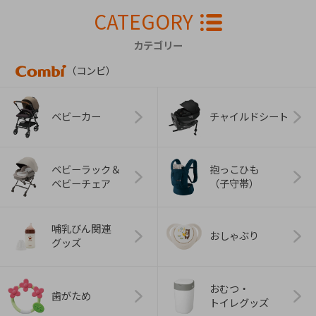
CATEGORY
カテゴリー
（コンビ）
ベビーカー
チャイルドシート
ベビーラック＆
抱っこひも
ベビーチェア
（子守帯）
哺乳びん関連
おしゃぶり
グッズ
おむつ・
歯がため
トイレグッズ