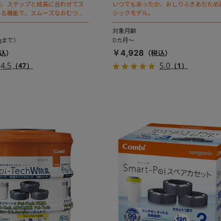
座、ステップと成長に合わせてス
いつでもあったか、おしりふきあたため
きる機能で、スムーズなおむつは
シックモデル。
※パイルカバー付き。
対象月齢
gまで）
0カ月～
￥4,928
4.5
5.0
（47）
（1）