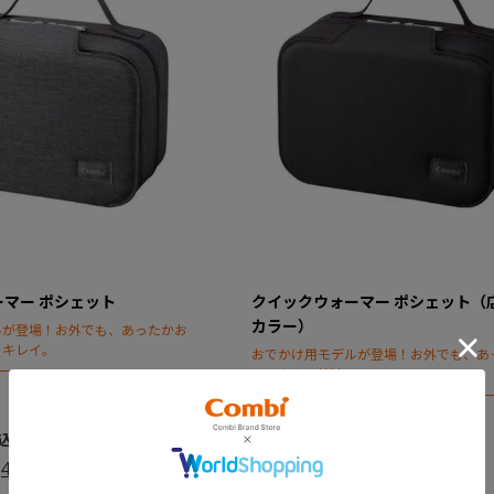
マー ポシェット
クイックウォーマー ポシェット（
カラー）
ルが登場！お外でも、あったかお
・キレイ。
おでかけ用モデルが登場！お外でも、あ
しりふきで快適・キレイ。
対象月齢
0カ月～
￥5,478
4.0
（1）
4.0
（1）