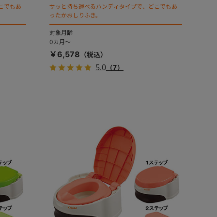
こでもあ
サッと持ち運べるハンディタイプで、どこでもあ
ったかおしりふき。
対象月齢
0カ月～
￥6,578
5.0
（7）