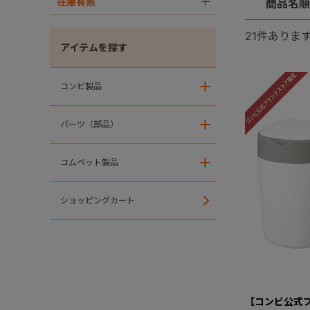
在庫有無
＋
商品名順
21
件ありま
アイテムを探す
コンビ製品
＋
パーツ（部品）
＋
コムペット製品
＋
ショッピングカート
【コンビ公式