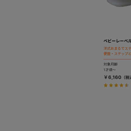
ベビーレーベル
洋式おまるでス
便座・ステップ
対象月齢
1才頃～
￥6,160