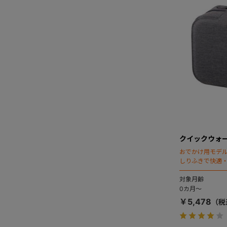
クイックウォー
おでかけ用モデ
しりふきで快適
対象月齢
0カ月～
￥5,478