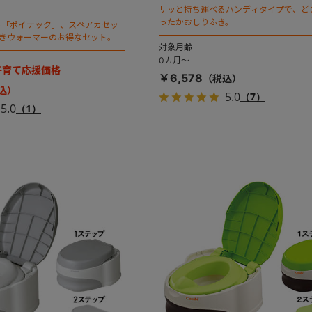
サッと持ち運べるハンディタイプで、ど
ったかおしりふき。
ト「ポイテック」、スペアカセッ
ふきウォーマーのお得なセット。
対象月齢
0カ月～
】子育て応援価格
￥6,578
5.0
（7）
5.0
（1）