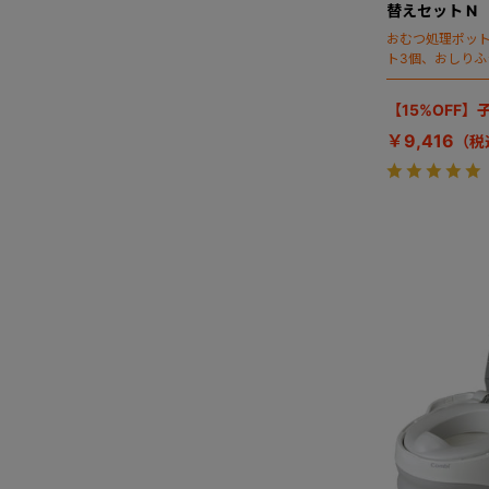
替えセット N
おむつ処理ポッ
ト3個、おしり
【15%OFF
￥9,416