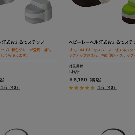
 洋式おまるでステップ
ベビーレーベル 洋式おまるでステ
テップに新色グレーが登場！補助
“おむつはずれ”をスムーズに促す洋式タ
としても使えます。
ップアップおまる。補助便座・ステップ
使えます。
対象月齢
1才頃～
￥6,160
4.6
4.6
（40）
（40）