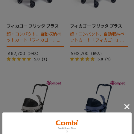
フィカゴー フリッタ プラス
フィカゴー フリッタ プラス
超・コンパクト、自動収納ペ
超・コンパクト、自動収納ペ
ットカート「フィカゴー」に
ットカート「フィカゴー」に
キャビン着脱タイプが新登
キャビン着脱タイプが新登
場！
場！
￥62,700
￥62,700
5.0
（1）
5.0
（1）