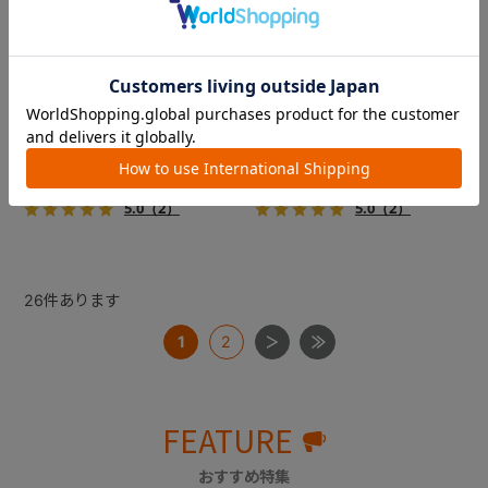
コムペット ミリミリライト ア
コムペット ミリミリライト ア
ルファ
ルファ
新色登場！幌はファスナー式
新色登場！幌はファスナー式
でラクラク開閉でき、ワンち
でラクラク開閉でき、ワンち
ゃんやネコちゃんの抜け出し
ゃんやネコちゃんの抜け出し
を防止！キャリー部前面にメ
を防止！キャリー部前面にメ
￥39,600
￥39,600
ッシュがプラスされた通気性
ッシュがプラスされた通気性
5.0
（2）
5.0
（2）
抜群の「ミリミリライト」シ
抜群の「ミリミリライト」シ
リーズです。
リーズです。
26
件あります
1
2
FEATURE
おすすめ特集