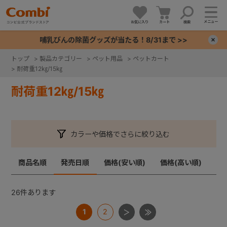
メニュー
お気に入り
カート
検索
哺乳びんの除菌グッズが当たる！8/31まで >>
×
トップ
>
製品カテゴリー
>
ペット用品
>
ペットカート
>
耐荷重12㎏/15㎏
+
耐荷重12㎏/15㎏
+
+
カラーや価格でさらに絞り込む
+
商品名順
発売日順
価格(安い順)
価格(高い順)
26
件あります
1
2