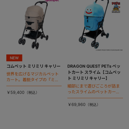
コムペット ミリミリ キャリー
DRAGON QUEST PETs ペッ
トカート スライム【コムペッ
世界を広げるマジカルペット
ト ミリミリ キャリー】
カート。着脱タイプの『ミリ
ミリ キャリー』 からアースカ
細部にまで遊びごころが詰ま
ラーが登場！
ったスライムのペットカー
￥59,400
ト。
￥69,960