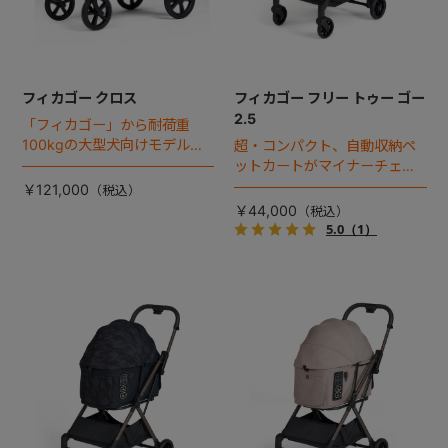
フィカゴー クロス
フィカゴー フリー トゥー ゴー
2.5
「フィカゴー」から耐荷重
100kgの大型犬向けモデルが
超・コンパクト、自動収納ペ
登場。
ットカートがマイナーチェン
ジ！
￥121,000
￥44,000
5.0
（1）