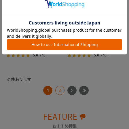
フィカゴー アジャイル 2
フィカゴー アジャイル 2
『FikaGO（フィカゴー）』か
『FikaGO（フィカゴー）』か
ら待望の中型犬向け『アジャ
ら待望の中型犬向け『アジャ
イル２』 登場！耐荷重30kg
イル２』 登場！耐荷重30kg
で、しかも1秒・自動収納機能
で、しかも1秒・自動収納機能
￥69,300
￥69,300
搭載！！
搭載！！
5.0
（1）
5.0
（1）
31
件あります
1
2
FEATURE
おすすめ特集