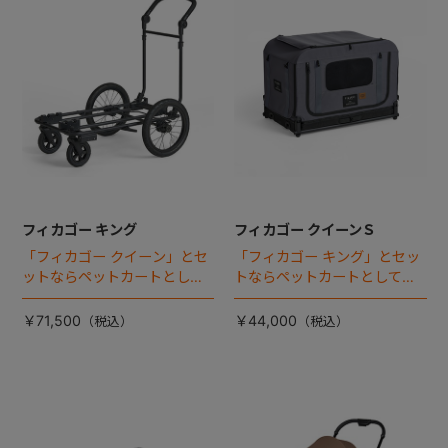
フィカゴー キング
フィカゴー クイーンＳ
「フィカゴー クイーン」とセ
「フィカゴー キング」とセッ
ットならペットカートとして
トならペットカートとしても
使える、耐荷重50kgの大型犬
使える、耐荷重30㎏の中～大
向け車体登場！
型犬向けケージが登場！
￥71,500
￥44,000