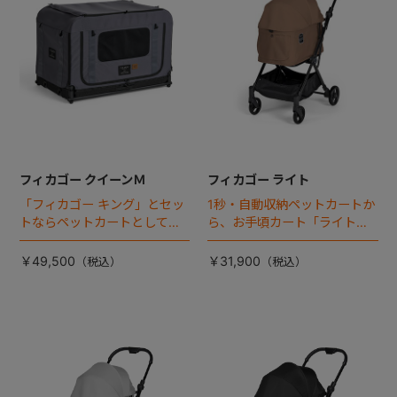
フィカゴー クイーンＭ
フィカゴー ライト
「フィカゴー キング」とセッ
1秒・自動収納ペットカートか
トならペットカートとしても
ら、お手頃カート「ライト」
使える、耐荷重50㎏の大型犬
が登場！
向けケージが登場！
￥49,500
￥31,900