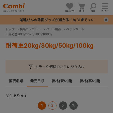
メニュー
お気に入り
カート
検索
哺乳びんの除菌グッズが当たる！8/31まで >>
×
トップ
>
製品カテゴリー
>
ペット用品
>
ペットカート
>
耐荷重20kg/30kg/50kg/100kg
+
耐荷重20kg/30kg/50kg/100kg
+
+
カラーや価格でさらに絞り込む
+
商品名順
発売日順
価格(安い順)
価格(高い順)
31
件あります
1
2