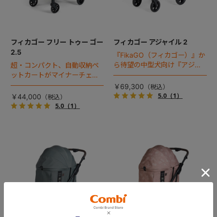
フィカゴー フリー トゥー ゴー
フィカゴー アジャイル 2
2.5
『FikaGO（フィカゴー）』か
ら待望の中型犬向け『アジャ
超・コンパクト、自動収納ペ
イル２』 登場！耐荷重30kg
ットカートがマイナーチェン
で、しかも1秒・自動収納機能
ジ！
￥69,300
搭載！！
5.0
（1）
￥44,000
5.0
（1）