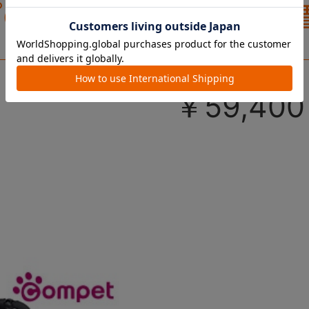
プの『ミリ
カート。
からアース
ミリ キャ
カラーが
￥59,400