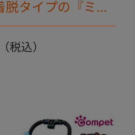
着脱タイプの『ミリ
リー』 からアース
登場！