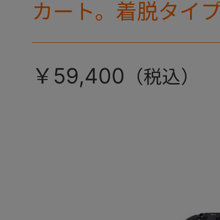
カート。着脱タイ
ミリ キャリー』 
カラーが登場！
￥59,400