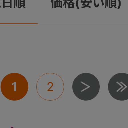
売日順
価格(安い順)
1
2