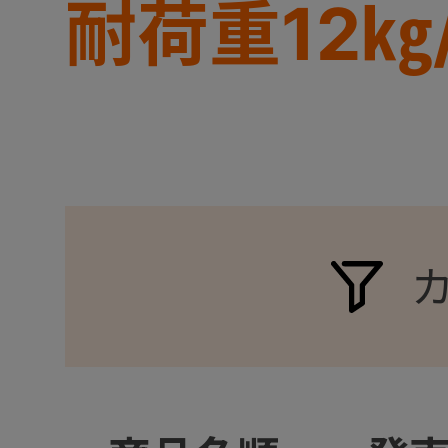
耐荷重12㎏
+
+