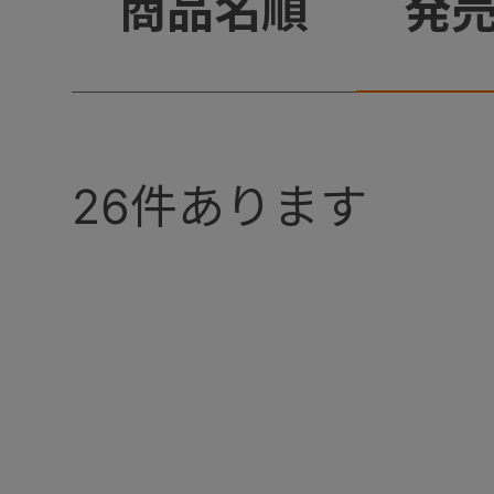
+
商品名順
発
26
件あります