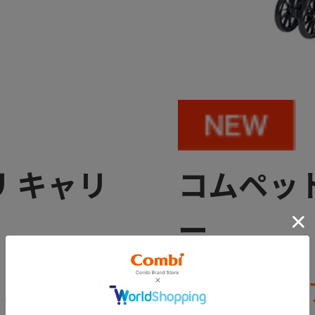
 キャリ
コムペット
ー
カルペット
世界を広