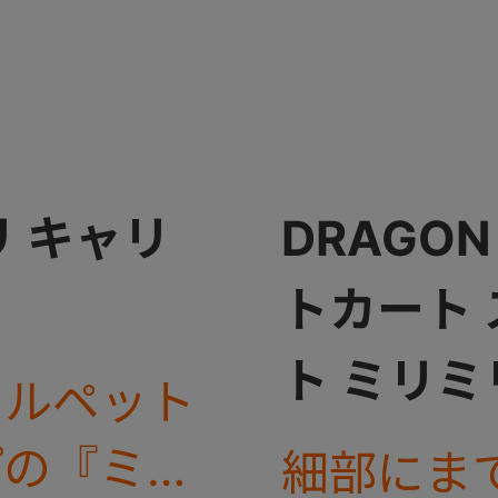
 キャリ
DRAGON 
トカート
ト ミリミ
カルペット
プの『ミリ
細部にま