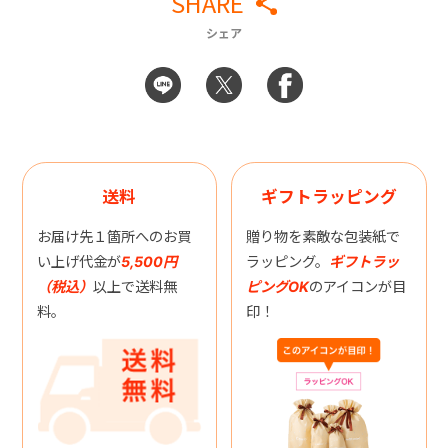
SHARE
シェア
送料
ギフトラッピング
お届け先１箇所へのお買
贈り物を素敵な包装紙で
い上げ代金が
5,500円
ラッピング。
ギフトラッ
（税込）
以上で送料無
ピングOK
のアイコンが目
料。
印！