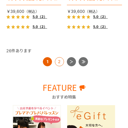
ゃんやネコちゃんの抜け出し
ゃんやネコちゃんの抜け出し
を防止！キャリー部前面にメ
を防止！キャリー部前面にメ
￥39,600
￥39,600
ッシュがプラスされた通気性
ッシュがプラスされた通気性
5.0
（2）
5.0
（2）
抜群の「ミリミリライト」シ
抜群の「ミリミリライト」シ
5.0
（2）
5.0
（2）
リーズです。
リーズです。
26
件あります
1
2
FEATURE
おすすめ特集