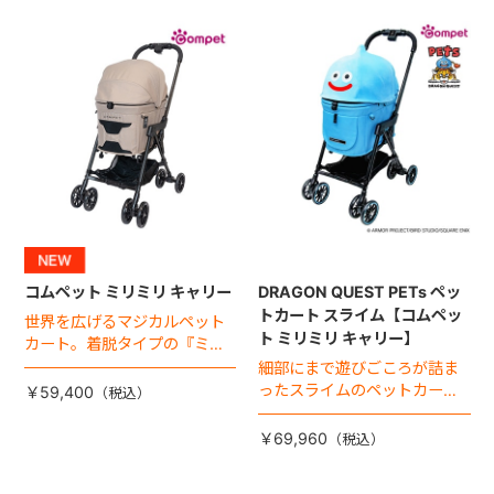
コムペット ミリミリ キャリー
DRAGON QUEST PETs ペッ
トカート スライム【コムペッ
世界を広げるマジカルペット
ト ミリミリ キャリー】
カート。着脱タイプの『ミリ
ミリ キャリー』 からアースカ
細部にまで遊びごころが詰ま
ラーが登場！
ったスライムのペットカー
￥59,400
ト。
￥69,960