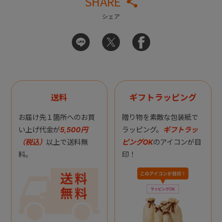
SHARE
シェア
送料
ギフトラッピング
お届け先１箇所へのお買
贈り物を素敵な包装紙で
い上げ代金が
5,500円
ラッピング。
ギフトラッ
（税込）
以上で送料無
ピングOK
のアイコンが目
料。
印！