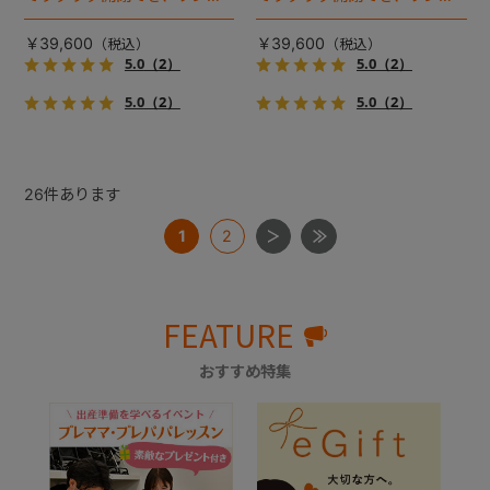
ゃんやネコちゃんの抜け出し
ゃんやネコちゃんの抜け出し
を防止！キャリー部前面にメ
を防止！キャリー部前面にメ
￥39,600
￥39,600
ッシュがプラスされた通気性
ッシュがプラスされた通気性
5.0
（2）
5.0
（2）
抜群の「ミリミリライト」シ
抜群の「ミリミリライト」シ
5.0
（2）
5.0
（2）
リーズです。
リーズです。
26
件あります
1
2
FEATURE
おすすめ特集