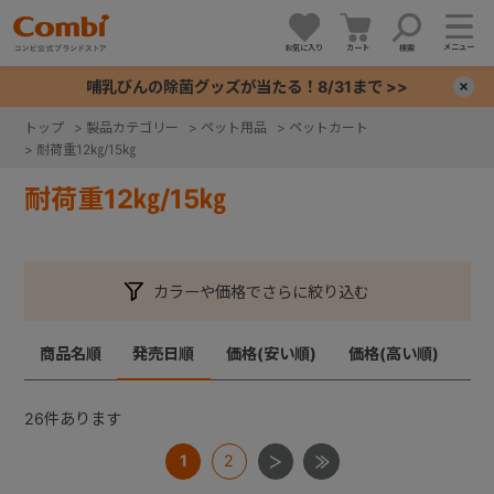
メニュー
お気に入り
カート
検索
哺乳びんの除菌グッズが当たる！8/31まで >>
×
トップ
>
製品カテゴリー
>
ペット用品
>
ペットカート
>
耐荷重12㎏/15㎏
+
耐荷重12㎏/15㎏
+
+
カラーや価格でさらに絞り込む
+
商品名順
発売日順
価格(安い順)
価格(高い順)
26
件あります
1
2