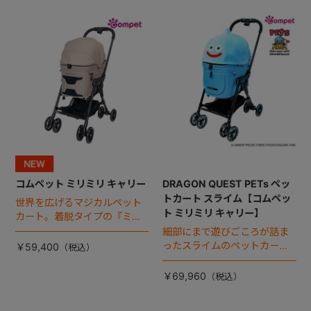
コムペット ミリミリ キャリー
DRAGON QUEST PETs ペッ
トカート スライム【コムペッ
世界を広げるマジカルペット
ト ミリミリ キャリー】
カート。着脱タイプの『ミリ
ミリ キャリー』 からアースカ
細部にまで遊びごころが詰ま
ラーが登場！
ったスライムのペットカー
￥59,400
ト。
￥69,960