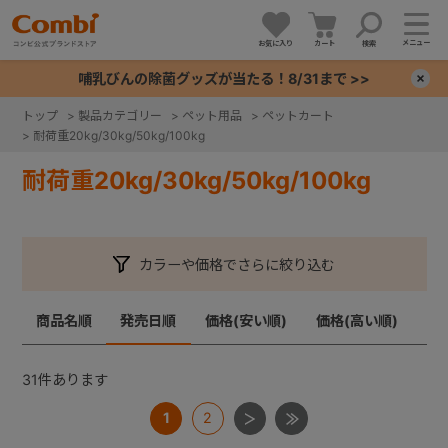
メニュー
お気に入り
カート
検索
哺乳びんの除菌グッズが当たる！8/31まで >>
×
トップ
>
製品カテゴリー
>
ペット用品
>
ペットカート
>
耐荷重20kg/30kg/50kg/100kg
+
耐荷重20kg/30kg/50kg/100kg
+
+
カラーや価格でさらに絞り込む
+
商品名順
発売日順
価格(安い順)
価格(高い順)
31
件あります
1
2