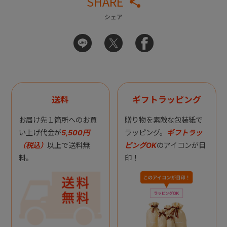
SHARE
シェア
送料
ギフトラッピング
お届け先１箇所へのお買
贈り物を素敵な包装紙で
い上げ代金が
5,500円
ラッピング。
ギフトラッ
（税込）
以上で送料無
ピングOK
のアイコンが目
料。
印！