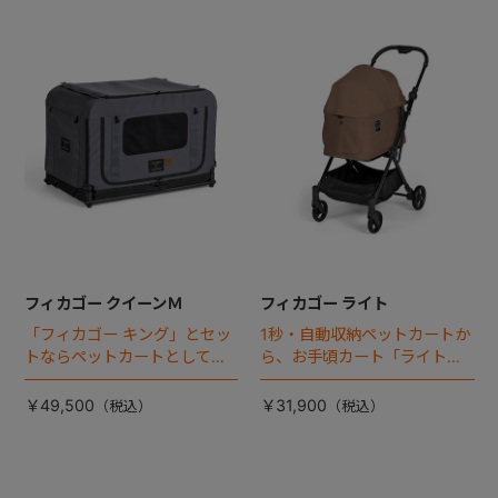
フィカゴー クイーンＭ
フィカゴー ライト
「フィカゴー キング」とセッ
1秒・自動収納ペットカートか
トならペットカートとしても
ら、お手頃カート「ライト」
使える、耐荷重50㎏の大型犬
が登場！
向けケージが登場！
￥49,500
￥31,900