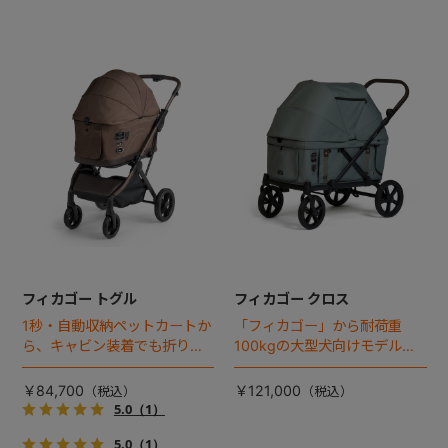
フィカゴー トグル
フィカゴー クロス
1秒・自動収納ペットカートか
「フィカゴー」から耐荷重
ら、キャビン装着でも折りた
100kgの大型犬向けモデルが
ためるモデルが登場！
登場。
￥84,700
￥121,000
5.0
（1）
5.0
（1）