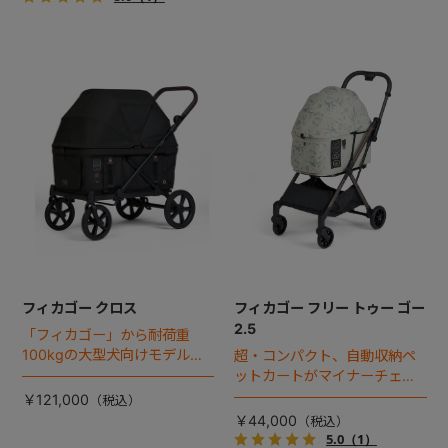
フィカゴー クロス
フィカゴー フリー トゥー ゴー
2.5
「フィカゴー」から耐荷重
100kgの大型犬向けモデルが
超・コンパクト、自動収納ペ
登場。
ットカートがマイナーチェン
ジ！
￥121,000
￥44,000
5.0
（1）