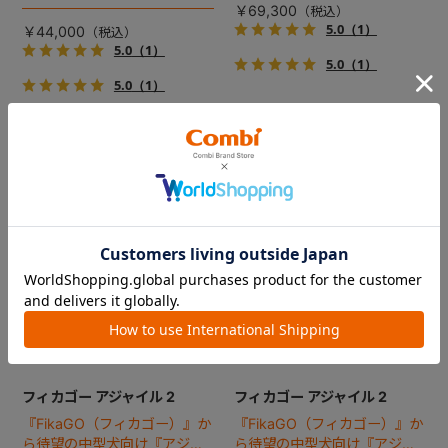
で、しかも1秒・自動収納機能
ジ！
￥69,300
搭載！！
5.0
（1）
￥44,000
5.0
（1）
5.0
（1）
5.0
（1）
フィカゴー アジャイル 2
フィカゴー アジャイル 2
『FikaGO（フィカゴー）』か
『FikaGO（フィカゴー）』か
ら待望の中型犬向け『アジャ
ら待望の中型犬向け『アジャ