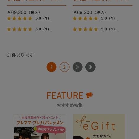
イル２』 登場！耐荷重30kg
イル２』 登場！耐荷重30kg
で、しかも1秒・自動収納機能
で、しかも1秒・自動収納機能
￥69,300
￥69,300
搭載！！
搭載！！
5.0
（1）
5.0
（1）
5.0
（1）
5.0
（1）
31
件あります
1
2
FEATURE
おすすめ特集