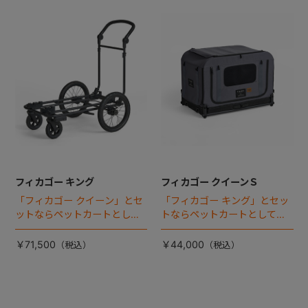
フィカゴー キング
フィカゴー クイーンＳ
「フィカゴー クイーン」とセ
「フィカゴー キング」とセッ
ットならペットカートとして
トならペットカートとしても
使える、耐荷重50kgの大型犬
使える、耐荷重30㎏の中～大
向け車体登場！
型犬向けケージが登場！
￥71,500
￥44,000