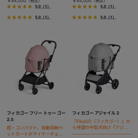
￥44,000
￥44,000
5.0
（1）
5.0
（1）
5.0
（1）
5.0
（1）
フィカゴー フリー トゥー ゴー
フィカゴー アジャイル 2
2.5
『FikaGO（フィカゴー）』か
ら待望の中型犬向け『アジャ
超・コンパクト、自動収納ペ
イル２』 登場！耐荷重30kg
ットカートがマイナーチェン