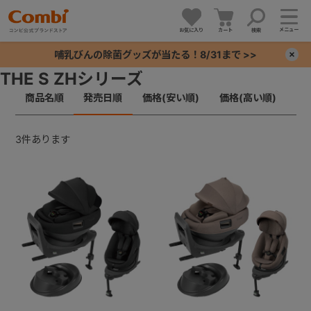
メニュー
お気に入り
カート
検索
哺乳びんの除菌グッズが当たる！8/31まで >>
×
THE S ZHシリーズ
商品名順
発売日順
価格(安い順)
価格(高い順)
+
+
3
件あります
+
+