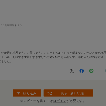
まのご利用時期
:ねんね
んだか居心地悪そう。。苦しそう。。シートベルトもっと緩まないのかなとか色々
ートベルトも緩すぎず苦しすぎずなので見ていても安心です。赤ちゃんののせ方や
じました。
絞り込み
表示：新しい順
※レビューを書くには
ログイン
が必要です。