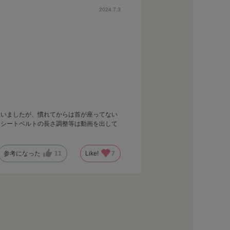
2024.7.3
思いましたが、慣れてからは首が座ってない
、シートベルトの長さ調整等は動画を出して
参考になった
11
Like!
7