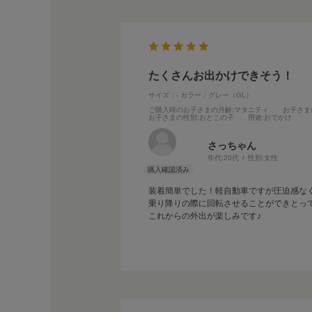
たくさんお出かけできそう！
サイズ：-
カラー：グレー（GL）
ご購入時のお子さまの月齢
:マタニティ
お子さま
お子さまの性別
:おとこの子
用途
:おでかけ
さっちゃん
年代:
20代
性別:
女性
装着簡単でした！軽自動車ですが圧迫感な
乗り降りの際に回転させることができとっ
これからの外出が楽しみです♪