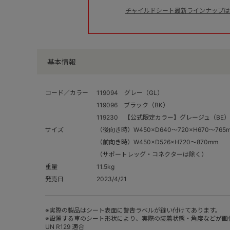
チャイルドシート最新ラインナップは
基本情報
コード／カラー
119094 グレー（GL）
119096 ブラック（BK）
119230 【公式限定カラー】グレージュ（BE）
サイズ
（後向き時）W450×D640～720×H670～765
（前向き時）W450×D526×H720～870mm
（サポートレッグ・コネクターは除く）
重量
11.5kg
発売日
2023/4/21
※実際の製品はシート表面に警告ラベルが縫い付けてあります。
※設置する車のシート形状により、実際の装着状態・角度などが画
UN R129 適合