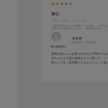
安心
サイズ：-
カラー：グレー（GL）
ご購入時のお子さまの月齢
:0～3カ月頃
お子さ
お子さまの性別
:おんなの子
用途
:おでかけ
せさみ
年代:
20代
性別:
女性
最初は赤ちゃんを座らせるのに不慣れでな
赤ちゃんでも居心地良さそうに眠って、シ
欲しいです。説明書だとわかりにくいと感