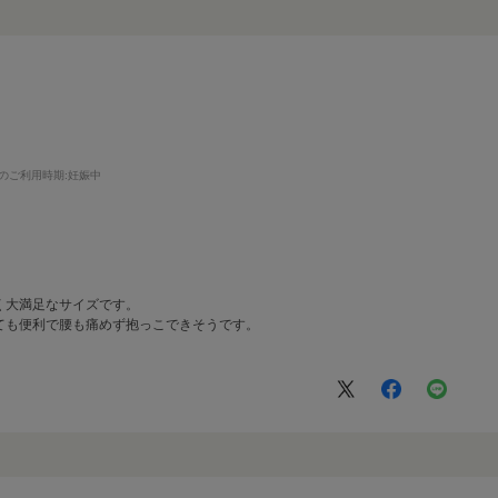
のご利用時期
:妊娠中
く大満足なサイズです。
ても便利で腰も痛めず抱っこできそうです。