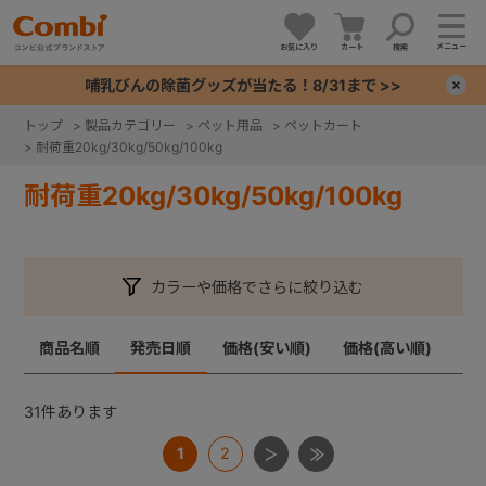
メニュー
お気に入り
カート
検索
哺乳びんの除菌グッズが当たる！8/31まで >>
×
トップ
>
製品カテゴリー
>
ペット用品
>
ペットカート
>
耐荷重20kg/30kg/50kg/100kg
+
耐荷重20kg/30kg/50kg/100kg
+
+
カラーや価格でさらに絞り込む
+
商品名順
発売日順
価格(安い順)
価格(高い順)
31
件あります
1
2