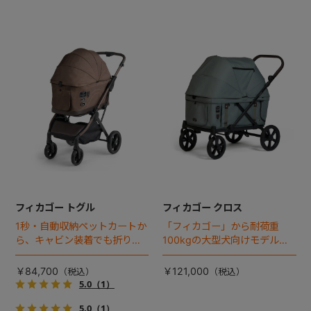
フィカゴー トグル
フィカゴー クロス
1秒・自動収納ペットカートか
「フィカゴー」から耐荷重
ら、キャビン装着でも折りた
100kgの大型犬向けモデルが
ためるモデルが登場！
登場。
￥84,700
￥121,000
5.0
（1）
5.0
（1）