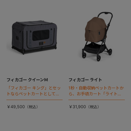
フィカゴー クイーンＭ
フィカゴー ライト
「フィカゴー キング」とセッ
1秒・自動収納ペットカートか
トならペットカートとしても
ら、お手頃カート「ライト」
使える、耐荷重50㎏の大型犬
が登場！
向けケージが登場！
￥49,500
￥31,900