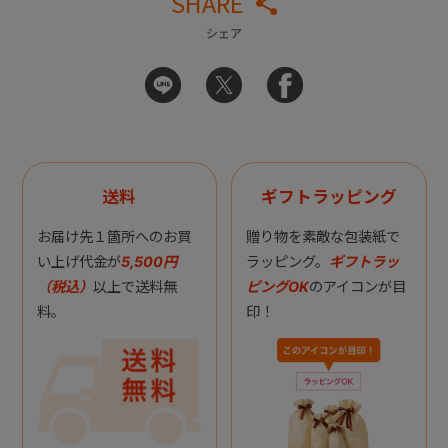
SHARE
シェア
送料
ギフトラッピング
お届け先１箇所へのお買
贈り物を素敵な包装紙で
い上げ代金が
5,500円
ラッピング。
ギフトラッ
（税込）
以上で送料無
ピングOK
のアイコンが目
料。
印！