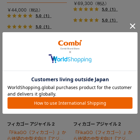
で、しかも1秒・自動収納機能
ジ！
￥69,300
搭載！！
5.0
（1）
￥44,000
5.0
（1）
5.0
（1）
5.0
（1）
フィカゴー アジャイル 2
フィカゴー アジャイル 2
『FikaGO（フィカゴー）』か
『FikaGO（フィカゴー）』か
ら待望の中型犬向け『アジャ
ら待望の中型犬向け『アジャ