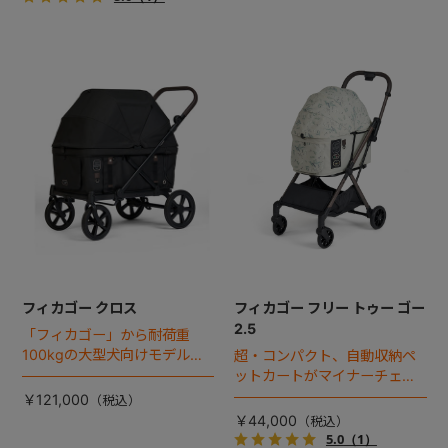
フィカゴー クロス
フィカゴー フリー トゥー ゴー
2.5
「フィカゴー」から耐荷重
100kgの大型犬向けモデルが
超・コンパクト、自動収納ペ
登場。
ットカートがマイナーチェン
ジ！
￥121,000
￥44,000
5.0
（1）