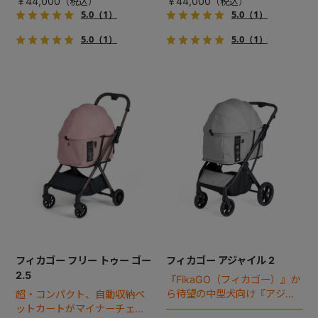
￥44,000
￥44,000
5.0
（1）
5.0
（1）
5.0
（1）
5.0
（1）
フィカゴー フリー トゥー ゴー
フィカゴー アジャイル 2
2.5
『FikaGO（フィカゴー）』か
ら待望の中型犬向け『アジャ
超・コンパクト、自動収納ペ
イル２』 登場！耐荷重30kg
ットカートがマイナーチェン