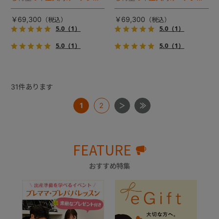
イル２』 登場！耐荷重30kg
イル２』 登場！耐荷重30kg
で、しかも1秒・自動収納機能
で、しかも1秒・自動収納機能
￥69,300
￥69,300
搭載！！
搭載！！
5.0
（1）
5.0
（1）
5.0
（1）
5.0
（1）
31
件あります
1
2
FEATURE
おすすめ特集