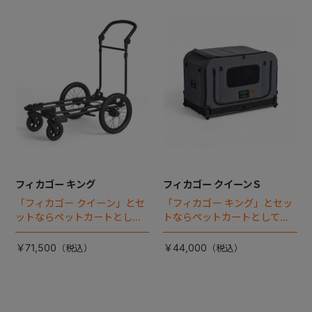
フィカゴー キング
フィカゴー クイーンＳ
「フィカゴー クイーン」とセ
「フィカゴー キング」とセッ
ットならペットカートとして
トならペットカートとしても
使える、耐荷重50kgの大型犬
使える、耐荷重30㎏の中～大
向け車体登場！
型犬向けケージが登場！
￥71,500
￥44,000