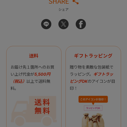
SHARE
シェア
送料
ギフトラッピング
お届け先１箇所へのお買
贈り物を素敵な包装紙で
い上げ代金が
5,500円
ラッピング。
ギフトラッ
（税込）
以上で送料無
ピングOK
のアイコンが目
料。
印！