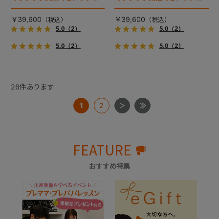
ゃんやネコちゃんの抜け出し
ゃんやネコちゃんの抜け出し
を防止！キャリー部前面にメ
を防止！キャリー部前面にメ
￥39,600
￥39,600
ッシュがプラスされた通気性
ッシュがプラスされた通気性
5.0
（2）
5.0
（2）
抜群の「ミリミリライト」シ
抜群の「ミリミリライト」シ
5.0
（2）
5.0
（2）
リーズです。
リーズです。
26
件あります
1
2
FEATURE
おすすめ特集