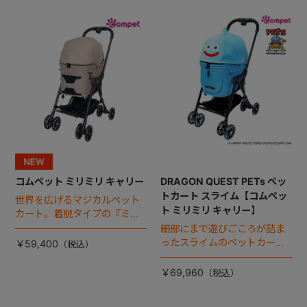
コムペット ミリミリ キャリー
DRAGON QUEST PETs ペッ
トカート スライム【コムペッ
世界を広げるマジカルペット
ト ミリミリ キャリー】
カート。着脱タイプの『ミリ
ミリ キャリー』 からアースカ
細部にまで遊びごころが詰ま
ラーが登場！
ったスライムのペットカー
￥59,400
ト。
￥69,960