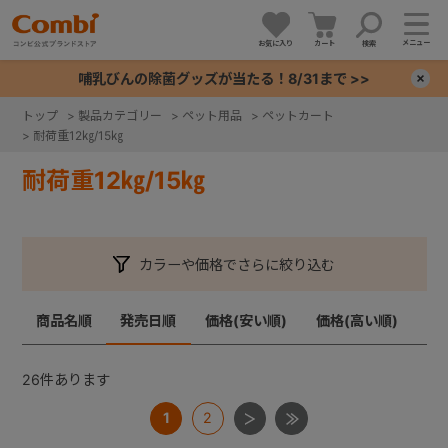
メニュー
お気に入り
カート
検索
哺乳びんの除菌グッズが当たる！8/31まで >>
×
トップ
>
製品カテゴリー
>
ペット用品
>
ペットカート
>
耐荷重12㎏/15㎏
+
耐荷重12㎏/15㎏
+
+
カラーや価格でさらに絞り込む
+
商品名順
発売日順
価格(安い順)
価格(高い順)
26
件あります
1
2