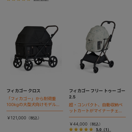
フィカゴー クロス
フィカゴー フリー トゥー ゴー
2.5
「フィカゴー」から耐荷重
100kgの大型犬向けモデルが
超・コンパクト、自動収納ペ
登場。
ットカートがマイナーチェン
ジ！
￥121,000
￥44,000
5.0
（1）