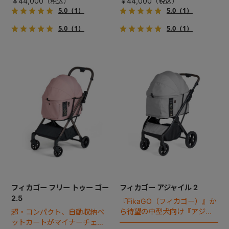
￥44,000
￥44,000
5.0
（1）
5.0
（1）
5.0
（1）
5.0
（1）
フィカゴー フリー トゥー ゴー
フィカゴー アジャイル 2
2.5
『FikaGO（フィカゴー）』か
ら待望の中型犬向け『アジャ
超・コンパクト、自動収納ペ
イル２』 登場！耐荷重30kg
ットカートがマイナーチェン