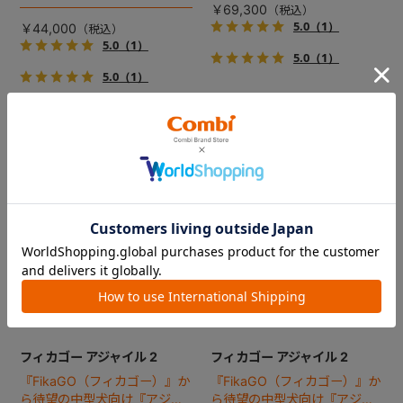
で、しかも1秒・自動収納機能
ジ！
￥69,300
搭載！！
5.0
（1）
￥44,000
5.0
（1）
5.0
（1）
5.0
（1）
フィカゴー アジャイル 2
フィカゴー アジャイル 2
『FikaGO（フィカゴー）』か
『FikaGO（フィカゴー）』か
ら待望の中型犬向け『アジャ
ら待望の中型犬向け『アジャ