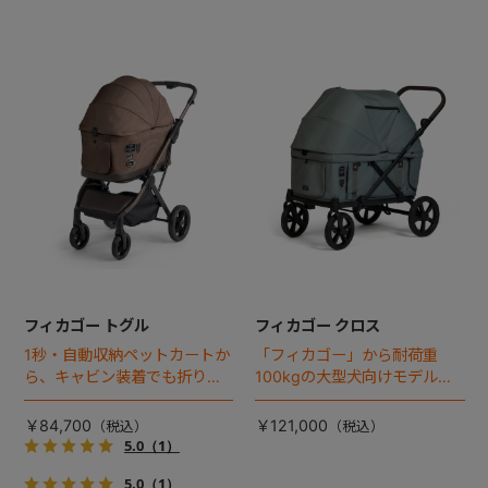
フィカゴー トグル
フィカゴー クロス
1秒・自動収納ペットカートか
「フィカゴー」から耐荷重
ら、キャビン装着でも折りた
100kgの大型犬向けモデルが
ためるモデルが登場！
登場。
￥84,700
￥121,000
5.0
（1）
5.0
（1）