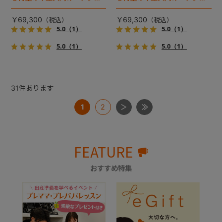
イル２』 登場！耐荷重30kg
イル２』 登場！耐荷重30kg
で、しかも1秒・自動収納機能
で、しかも1秒・自動収納機能
￥69,300
￥69,300
搭載！！
搭載！！
5.0
（1）
5.0
（1）
5.0
（1）
5.0
（1）
31
件あります
1
2
FEATURE
おすすめ特集