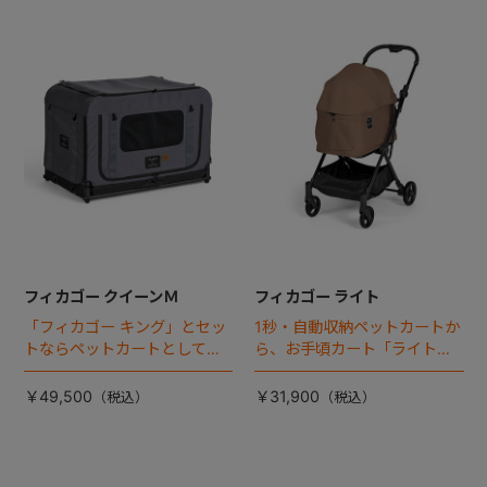
フィカゴー クイーンＭ
フィカゴー ライト
「フィカゴー キング」とセッ
1秒・自動収納ペットカートか
トならペットカートとしても
ら、お手頃カート「ライト」
使える、耐荷重50㎏の大型犬
が登場！
向けケージが登場！
￥49,500
￥31,900