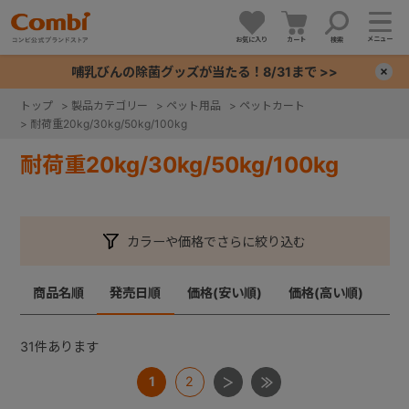
メニュー
お気に入り
カート
検索
哺乳びんの除菌グッズが当たる！8/31まで >>
×
トップ
>
製品カテゴリー
>
ペット用品
>
ペットカート
>
耐荷重20kg/30kg/50kg/100kg
+
耐荷重20kg/30kg/50kg/100kg
+
+
カラーや価格でさらに絞り込む
+
商品名順
発売日順
価格(安い順)
価格(高い順)
31
件あります
1
2