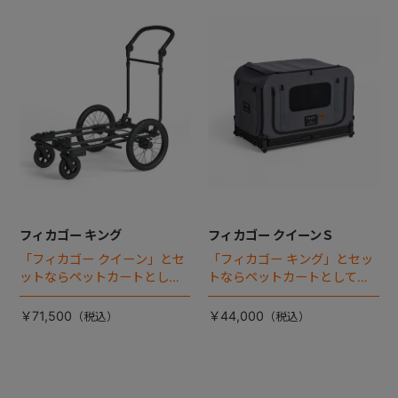
フィカゴー キング
フィカゴー クイーンＳ
「フィカゴー クイーン」とセ
「フィカゴー キング」とセッ
ットならペットカートとして
トならペットカートとしても
使える、耐荷重50kgの大型犬
使える、耐荷重30㎏の中～大
向け車体登場！
型犬向けケージが登場！
￥71,500
￥44,000