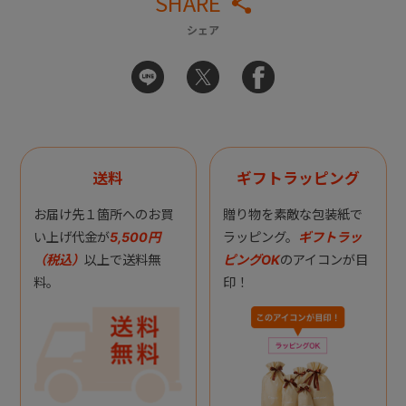
SHARE
シェア
送料
ギフトラッピング
お届け先１箇所へのお買
贈り物を素敵な包装紙で
い上げ代金が
5,500円
ラッピング。
ギフトラッ
（税込）
以上で送料無
ピングOK
のアイコンが目
料。
印！