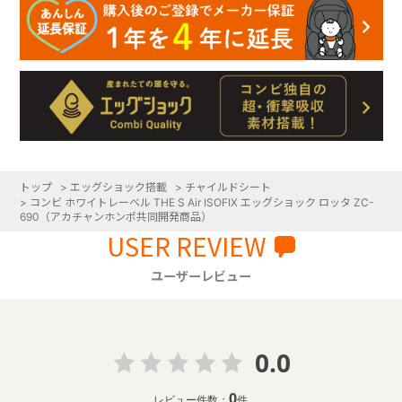
トップ
>
エッグショック搭載
>
チャイルドシート
>
コンビ ホワイトレーベル THE S Air ISOFIX エッグショック ロッタ ZC-
690（アカチャンホンポ共同開発商品）
USER REVIEW
ユーザーレビュー
0.0
0
レビュー件数：
件