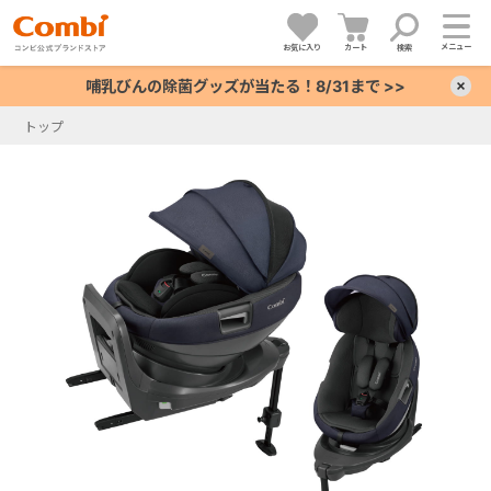
メニュー
お気に入り
カート
検索
哺乳びんの除菌グッズが当たる！8/31まで >>
×
トップ
+
+
+
+