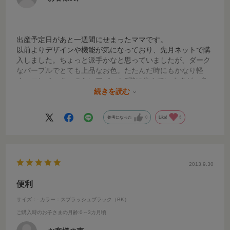
出産予定日があと一週間にせまったママです。
以前よりデザインや機能が気になっており、先月ネットで購
入しました。ちょっと派手かなと思っていましたが、ダーク
なパープルでとても上品なお色。たたんだ時にもかなり軽
く、エレベーターのないアパート3階に住んでいますが、多
分1人で子供を抱っこしていても持ち運び出来そうな気がし
続きを読む
ます。
使う日が楽しみです。
参考になった
0
Like!
3
2013.9.30
便利
サイズ：-
カラー：スプラッシュブラック（BK）
ご購入時のお子さまの月齢
:0～3カ月頃