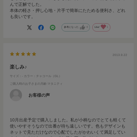
んで正解でした。
本体の軽さ・押し心地・片手で簡単にたためる便利さ、どれ
も良いです。
参考になった
0
Like!
1
2013.9.22
楽しみ♪
サイズ：-
カラー：チャコール（GL）
ご購入時のお子さまの月齢
:マタニティ
お客様の声
10月出産予定で購入しました。私が小柄なのでとても軽くて
使いやすそうなので出番が待ち遠しいです。色もデザインも
ネットで見ただけなので心配でしたがかわいくて満足してい