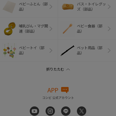
ベビーふとん（部
バス・トイレグッ
品）
ズ（部品）
哺乳びん・マグ関
ベビー食器（部
連（部品）
品）
ベビートイ（部
ペット用品（部
品）
品）
APP
コンビ 公式アカウント