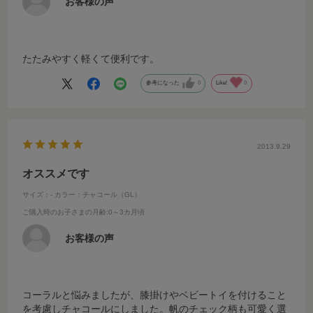
お客様の声
たたみやすく軽くて便利です。
参考になった
0
Like!
0
2013.9.29
オススメです
サイズ：-
カラー：チャコール（GL）
ご購入時のお子さまの月齢
:0～3カ月頃
お客様の声
コーラルと悩みましたが、膝掛けやベビートイを付けること
を考慮しチャコールにしました。帆のチェック柄も可愛く選