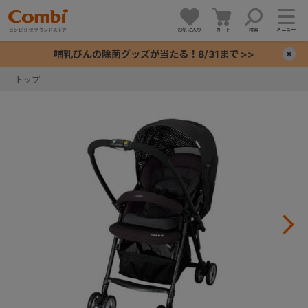
メニュー
お気に入り
カート
検索
哺乳びんの除菌グッズが当たる！8/31まで >>
×
トップ
+
+
+
+