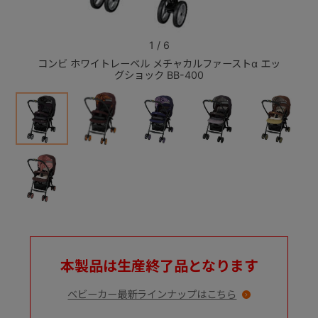
+
1
/
6
コンビ ホワイトレーベル メチャカルファーストα エッ
コンビ
グショック BB-400
+
本製品は生産終了品となります
ベビーカー最新ラインナップはこちら