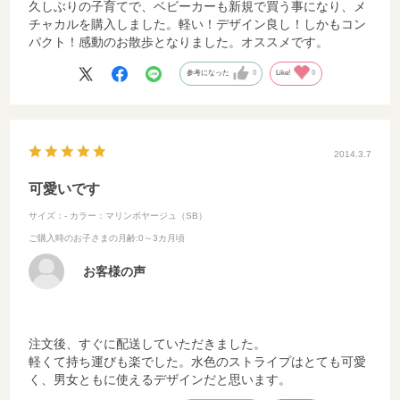
久しぶりの子育てで、ベビーカーも新規で買う事になり、メ
チャカルを購入しました。軽い！デザイン良し！しかもコン
パクト！感動のお散歩となりました。オススメです。
参考になった
0
Like!
0
2014.3.7
可愛いです
サイズ：-
カラー：マリンボヤージュ（SB）
ご購入時のお子さまの月齢
:0～3カ月頃
お客様の声
注文後、すぐに配送していただきました。
軽くて持ち運びも楽でした。水色のストライプはとても可愛
く、男女ともに使えるデザインだと思います。