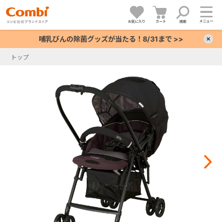
メニュー
お気に入り
カート
検索
哺乳びんの除菌グッズが当たる！8/31まで >>
×
トップ
+
+
+
+