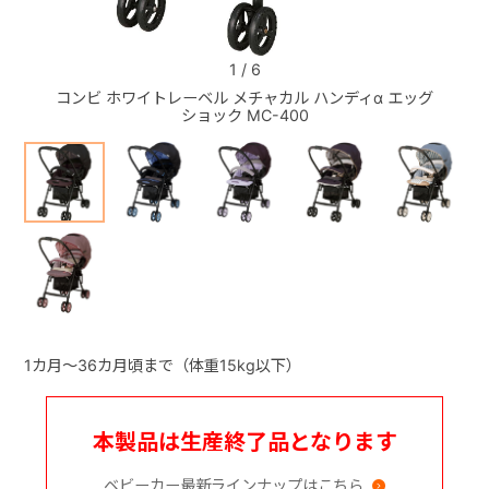
+
1
/
6
コンビ ホワイトレーベル メチャカル ハンディα エッグ
コンビ
ショック MC-400
+
1カ月～36カ月頃まで（体重15kg以下）
本製品は生産終了品となります
ベビーカー最新ラインナップはこちら