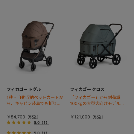
フィカゴー トグル
フィカゴー クロス
1秒・自動収納ペットカートか
「フィカゴー」から耐荷重
ら、キャビン装着でも折りた
100kgの大型犬向けモデルが
ためるモデルが登場！
登場。
￥84,700
￥121,000
5.0
（1）
5.0
（1）