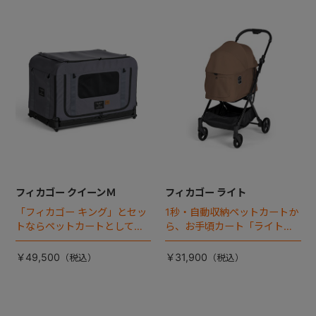
フィカゴー クイーンＭ
フィカゴー ライト
「フィカゴー キング」とセッ
1秒・自動収納ペットカートか
トならペットカートとしても
ら、お手頃カート「ライト」
使える、耐荷重50㎏の大型犬
が登場！
向けケージが登場！
￥49,500
￥31,900