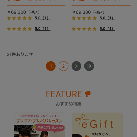
イル２』 登場！耐荷重30kg
イル２』 登場！耐荷重30kg
で、しかも1秒・自動収納機能
で、しかも1秒・自動収納機能
￥69,300
￥69,300
搭載！！
搭載！！
5.0
（1）
5.0
（1）
5.0
（1）
5.0
（1）
31
件あります
1
2
FEATURE
おすすめ特集