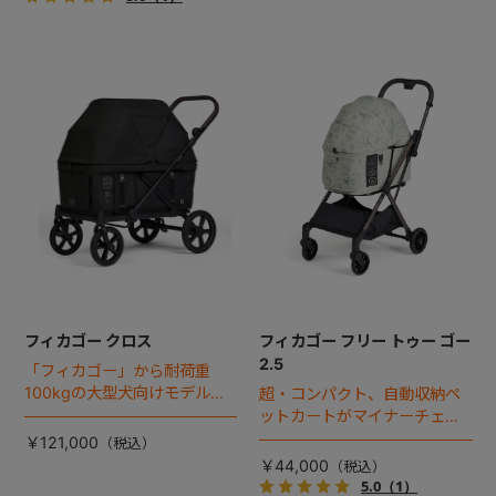
フィカゴー クロス
フィカゴー フリー トゥー ゴー
2.5
「フィカゴー」から耐荷重
100kgの大型犬向けモデルが
超・コンパクト、自動収納ペ
登場。
ットカートがマイナーチェン
ジ！
￥121,000
￥44,000
5.0
（1）