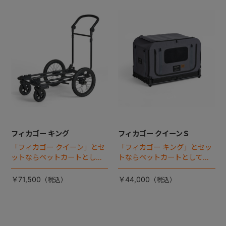
フィカゴー キング
フィカゴー クイーンＳ
「フィカゴー クイーン」とセ
「フィカゴー キング」とセッ
ットならペットカートとして
トならペットカートとしても
使える、耐荷重50kgの大型犬
使える、耐荷重30㎏の中～大
向け車体登場！
型犬向けケージが登場！
￥71,500
￥44,000