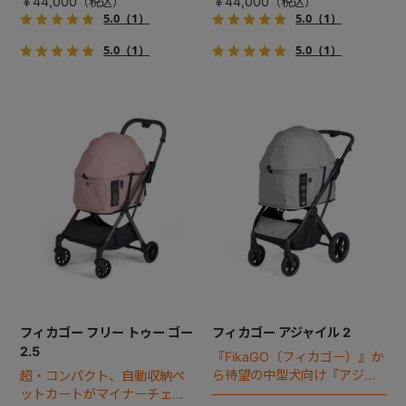
￥44,000
￥44,000
5.0
（1）
5.0
（1）
5.0
（1）
5.0
（1）
フィカゴー フリー トゥー ゴー
フィカゴー アジャイル 2
2.5
『FikaGO（フィカゴー）』か
ら待望の中型犬向け『アジャ
超・コンパクト、自動収納ペ
イル２』 登場！耐荷重30kg
ットカートがマイナーチェン