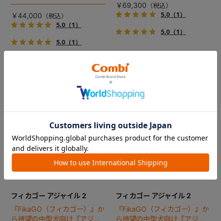
で、しかも1秒・自動収納機能
ジ！
￥69,300
搭載！！
5.0
（1）
￥44,000
5.0
（1）
5.0
（1）
5.0
（1）
フィカゴー アジャイル 2
フィカゴー アジャイル 2
『FikaGO（フィカゴー）』か
『FikaGO（フィカゴー）』か
ら待望の中型犬向け『アジャ
ら待望の中型犬向け『アジャ