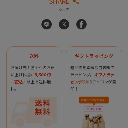
SHARE
シェア
送料
ギフトラッピング
お届け先１箇所へのお買
贈り物を素敵な包装紙で
い上げ代金が
5,500円
ラッピング。
ギフトラッ
（税込）
以上で送料無
ピングOK
のアイコンが目
料。
印！