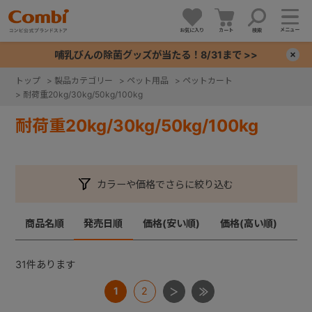
メニュー
お気に入り
カート
検索
哺乳びんの除菌グッズが当たる！8/31まで >>
×
トップ
>
製品カテゴリー
>
ペット用品
>
ペットカート
>
耐荷重20kg/30kg/50kg/100kg
+
耐荷重20kg/30kg/50kg/100kg
+
+
カラーや価格でさらに絞り込む
+
商品名順
発売日順
価格(安い順)
価格(高い順)
31
件あります
1
2