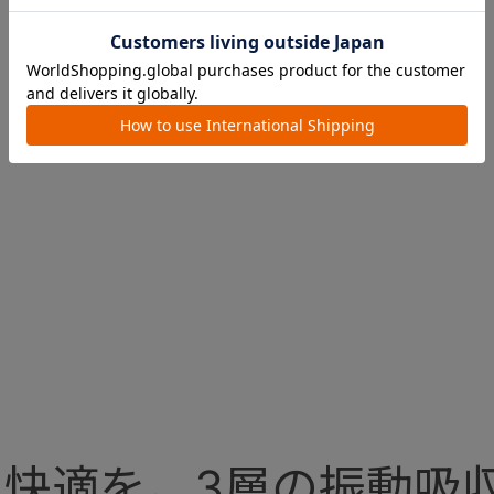
インナップはこち
ら
快適を。3層の振動吸