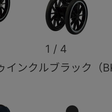
1
/
4
ゥインクルブラック（B