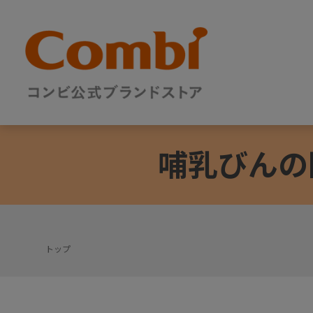
哺乳びんの
トップ
+