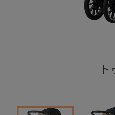
+
ト
+