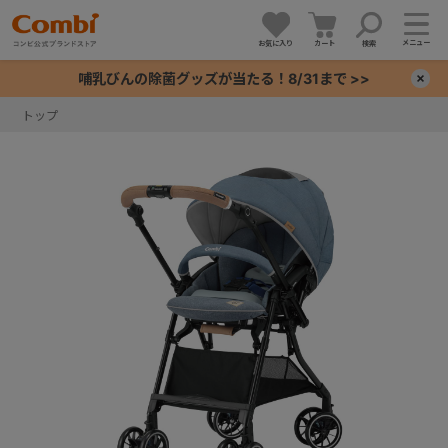
メニュー
お気に入り
カート
検索
哺乳びんの除菌グッズが当たる！8/31まで >>
×
トップ
+
+
+
+