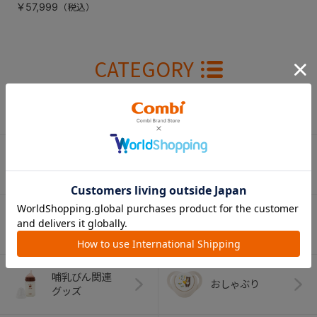
￥57,999
CATEGORY
カテゴリー
（コンビ）
ベビーカー
チャイルドシート
ベビーラック＆
抱っこひも
ベビーチェア
（子守帯）
哺乳びん関連
おしゃぶり
グッズ