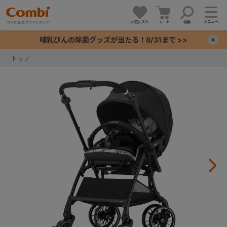
メニュー
お気に入り
カート
検索
哺乳びんの除菌グッズが当たる！8/31まで >>
×
トップ
+
+
+
+