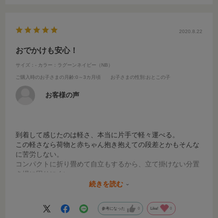
2020.8.22
おでかけも安心！
サイズ：-
カラー：ラグーンネイビー（NB）
ご購入時のお子さまの月齢
:0～3カ月頃
お子さまの性別
:おとこの子
お客様の声
到着して感じたのは軽さ、本当に片手で軽々運べる。
この軽さなら荷物と赤ちゃん抱き抱えての段差とかもそんな
に苦労しない。
コンパクトに折り畳めて自立もするから、立て掛けない分置
き場に困りにくい。
シートは通気性がよくて汗をかいてもシートはさらさらで不
続きを読む
快感はなさそう。
初ベビーカーの操作に慣れなくて何度か躓いたもののシート
参考になった
0
Like!
0
とタイヤの振動軽減のおかげか赤ちゃんはぐっすりと寝てし