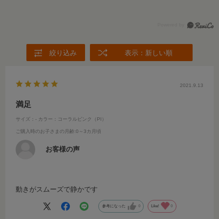
絞り込み
表示：新しい順
2021.9.13
満足
サイズ：-
カラー：コーラルピンク（PI）
ご購入時のお子さまの月齢
:0～3カ月頃
お客様の声
動きがスムーズで静かです
参考になった
0
Like!
0