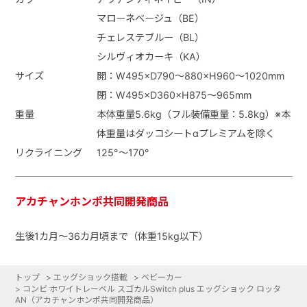
マローネベージュ（BE）
チェレステブルー（BL）
シルヴィオカーキ（KA）
サイズ
開：W495×D790～880×H960～1020mm
閉：W495×D360×H875～965mm
重量
本体重量5.6kg（フル装備重量：5.8kg）※本
体重量はダッコシートαプレミアムを除く
リクライニング
125°～170°
アカチャンホンポ共同開発商品
生後1カ月～36カ月頃まで（体重15kg以下）
トップ
>
エッグショック搭載
>
ベビーカー
>
コンビ ホワイトレーベル スゴカルSwitch plus エッグショック ロッタ
AN（アカチャンホンポ共同開発商品）