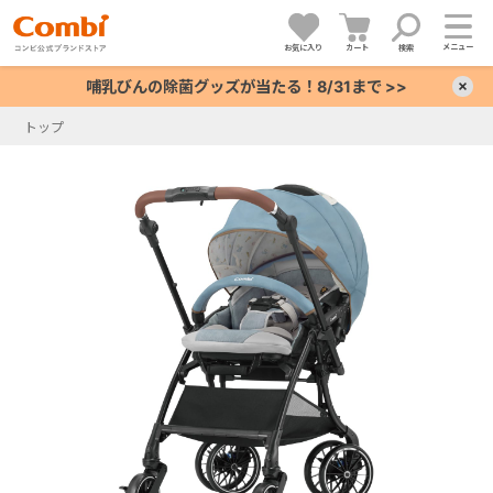
メニュー
お気に入り
カート
検索
哺乳びんの除菌グッズが当たる！8/31まで >>
×
トップ
+
+
+
+