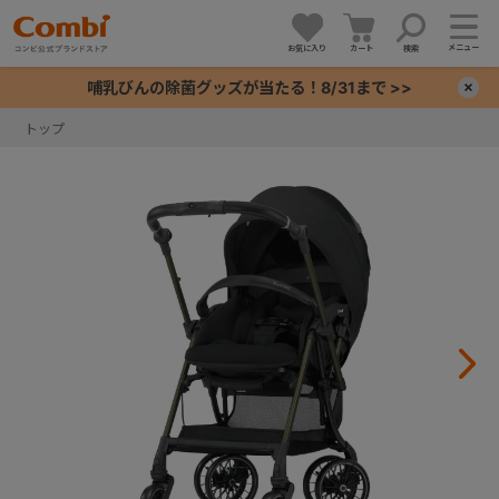
メニュー
お気に入り
カート
検索
哺乳びんの除菌グッズが当たる！8/31まで >>
×
トップ
+
+
+
+