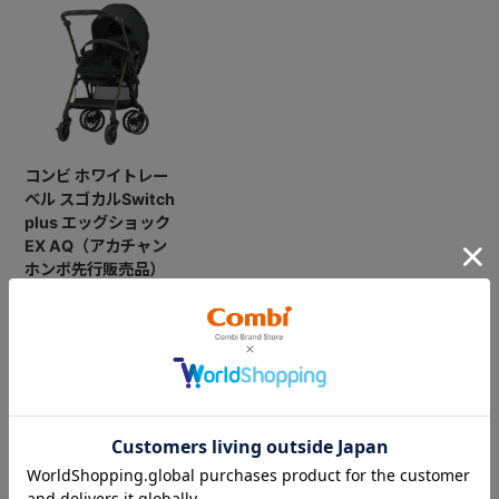
コンビ ホワイトレー
ベル スゴカルSwitch
plus エッグショック
EX AQ（アカチャン
ホンポ先行販売品）
￥71,500
CATEGORY
カテゴリー
（コンビ）