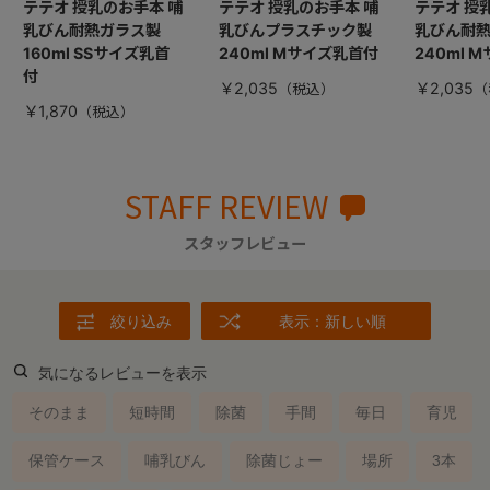
テテオ 授乳のお手本 哺
テテオ 授乳のお手本 哺
テテオ 授
乳びん耐熱ガラス製
乳びんプラスチック製
乳びん耐
160ml SSサイズ乳首
240ml Mサイズ乳首付
240ml 
付
￥2,035
￥2,035
￥1,870
STAFF REVIEW
スタッフレビュー
絞り込み
表示：新しい順
気になるレビューを表示
そのまま
短時間
除菌
手間
毎日
育児
保管ケース
哺乳びん
除菌じょー
場所
3本