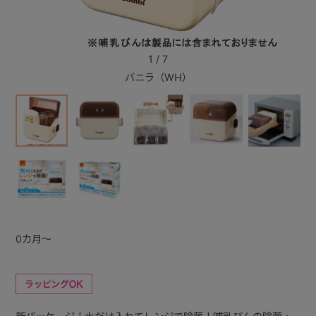
+
1
/
7
バニラ（WH）
+
0カ月～