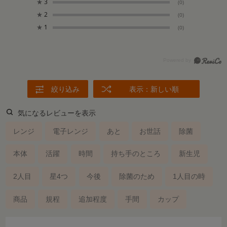
★
3
(0)
★
2
(0)
★
1
(0)
絞り込み
表示：新しい順
気になるレビューを表示
レンジ
電子レンジ
あと
お世話
除菌
本体
活躍
時間
持ち手のところ
新生児
2人目
星4つ
今後
除菌のため
1人目の時
商品
規程
追加程度
手間
カップ