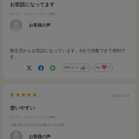
お世話になってます
サイズ：-
カラー：バニラ（WH）
お客様の声
新生児からお世話になっています。5分で消毒できて便利で
す。
参考になった
5
Like!
12
2023.12.19
使いやすい
サイズ：-
カラー：バニラ（WH）
ご購入時のお子さまの月齢
:0～3カ月頃
お客様の声