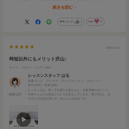
一度に3本まとめて除菌できるので、授乳のたびに何回も繰
して使用しています。」
り返す手間が省けて、寝不足の時には本当に助かりました。
続きを読む
しかも、除菌した後はそのまま保管ケースとしても使えるの
「実家で里帰り出産する時に持ち込みました。コンパクトで
で、わざわざ移し替える必要もなく、とても便利なんです。
置き場も取らず、短時間で除菌できるので使いやすかったで
参考になった
6
Like!
15
す。」
育児は毎日のことだから、少しでも負担が減ると本当にあり
がたいですよね。これから育児をスタートするママ・パパ
に、ぜひおすすめしたいアイテムです。
2025.5.14
時短以外にもメリット沢山♪
サイズ：-
カラー：バニラ（WH）
レッスンスタッフ はる
所属:コンビ「プレママ・プレパパレッスン」スタッフ
年代:
40代
性別:
女性
レッスンでは、第一子を迎える皆さんに、出産準備のポイント
や赤ちゃんのお世話についてお伝えしています。男の子2人、女
の子1人の3児の母です。赤ちゃん大好きです。