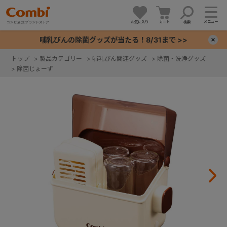
メニュー
お気に入り
カート
検索
哺乳びんの除菌グッズが当たる！8/31まで >>
×
トップ
>
製品カテゴリー
>
哺乳びん関連グッズ
>
除菌・洗浄グッズ
>
除菌じょーず
+
+
+
+