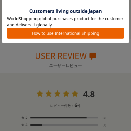
いのも、産後の私には助かるポイントでした♪
絞り込み
表示：新しい順
USER REVIEW
ユーザーレビュー
4.8
6
レビュー件数：
件
★
5
(5)
★
4
(1)