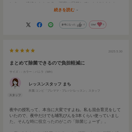
ンターへ連絡したところ、丁寧に回答していただけました。
赤ちゃんに使用するものなので、何かあったらすぐに聞け
続きを読む
て、自分が納得して使えることの安心感があります。」
参考になった
4
Like!
8
「短時間で除菌が終わるため、すぐに必要なものの除菌にも
助かっています！そのまま保管できる事も、場所を取らずに
ありがたいです。」
「除菌じょ～ずがなければ、哺乳びん消毒はかなりめんどう
2025.5.30
な作業だったと思う。」
まとめて除菌できるので負担軽減に
「消毒液のように場所を取ることもなく、短時間で済むた
サイズ：-
カラー：バニラ（WH）
め、とてもありがたい商品だった。」
レッスンスタッフ まち
「除菌じょーずはとても使いやすく、毎日使っています。出
所属:コンビ「プレママ・プレパパレッスン」スタッフ
産後すぐから必要になったため、妊娠中に購入しておいて良
かったです！」
夜中の授乳って、本当に大変ですよね。私も混合育児をして
「哺乳びんの除菌にとても便利で、毎日愛用しています。急
いたので、夜中だけでも哺乳びんを3本くらい使っていまし
いでるときも5分でできるので、助かってます！」
た。そんな時に役立ったのがこの「除菌じょーず」。
「簡単で買って良かったです。今でも哺乳びん収納ケースと