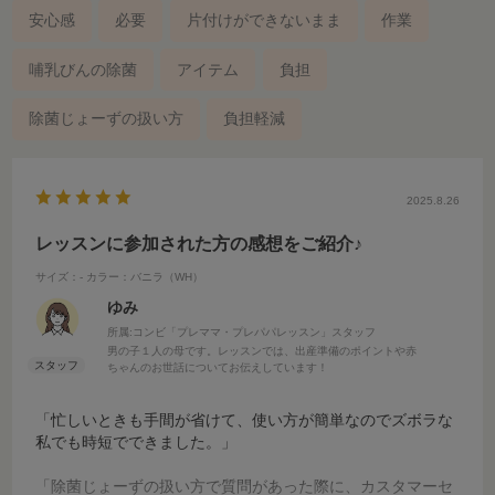
安心感
必要
片付けができないまま
作業
哺乳びんの除菌
アイテム
負担
除菌じょーずの扱い方
負担軽減
2025.8.26
レッスンに参加された方の感想をご紹介♪
サイズ：-
カラー：バニラ（WH）
ゆみ
所属:コンビ「プレママ・プレパパレッスン」スタッフ
男の子１人の母です。レッスンでは、出産準備のポイントや赤
ちゃんのお世話についてお伝えしています！
「忙しいときも手間が省けて、使い方が簡単なのでズボラな
私でも時短でできました。」
「除菌じょーずの扱い方で質問があった際に、カスタマーセ