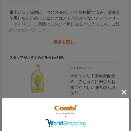
電子レンジ除菌は、他の方法に比べて短時間で済み、薬液を
使用しないためランニングコストがかからないというメリッ
トがあります。薬液のにおいが気になるという方にも、ご好
評いただいています。
私自身、「除菌じょーず」を使用して特にありがたかったの
続きを読む
は、除菌後にそのまま保管ケースとして使える点でした！煮
沸やつけ置きによる除菌も試しましたが、除菌後の保管方法
スタッフがおすすめする合わせ買い
に悩んでしまいがちでした。その点、電子レンジから取り出
してそのまま清潔に保管できるのは手間が無く、埃もかから
おすすめコメント
ないことで安心感にもつながりました。
天然ヤシ油由来成分配合
の、赤ちゃんに安心＆お
また、夜間の授乳後に、くたくたで片付けができないまま寝
肌にやさしい哺乳びん用
てしまった時に、翌朝家族が哺乳びんを洗って、除菌まで済
洗剤。
ませてくれていたことがありました。家族みんなが簡単に使
えるという点も良かったです。産後寝不足でぼんやりしてい
コンビ 哺乳びん野菜洗いボトル 300ml
テテ
ると、「どれを何分つけ置きした？」ということが分かりづ
-
-
らくなったり、お湯を沸かしていることを忘れてしまうこと
もありました。
参考になった
4
Like!
6
『除菌が終わっている』ということが、目で見て分かりやす