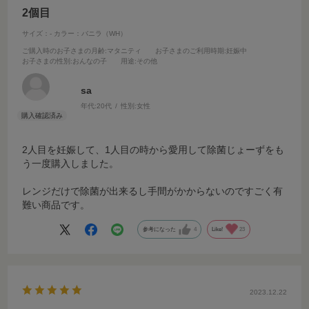
2個目
サイズ：-
カラー：バニラ（WH）
ご購入時のお子さまの月齢
:マタニティ
お子さまのご利用時期
:妊娠中
お子さまの性別
:おんなの子
用途
:その他
sa
年代:
20代
性別:
女性
2人目を妊娠して、1人目の時から愛用して除菌じょーずをも
う一度購入しました。
レンジだけで除菌が出来るし手間がかからないのですごく有
難い商品です。
参考になった
4
Like!
23
2023.12.22