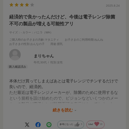
2025.8.24
経済的で良かったんだけど、今後は電子レンジ除菌
不可の製品が増える可能性アリ
サイズ：-
カラー：バニラ（WH）
ご購入時のお子さまの月齢
:マタニティ
お子さまのご利用時期
:ねんね
お子さまの性別
:おんなの子
用途
:授乳
まりちゃん
年代:
30代
性別:
女性
本体だけ買ってしまえばあとは電子レンジでチンするだけで
良いので、経済的。
ただ最近は電子レンジメーカーが、除菌のために使用するな
という規程を設け始めたので、ピジョンなどいくつかのメー
カーの製品が電子レンジ除菌不可の表示になってしまった。
なので星4つ。
続きを読む
あと、電子レンジから取り出す時めっちゃ暑いので火傷に注
意。少し時間を置いてからの方が良い。
参考になった
3
Like!
19