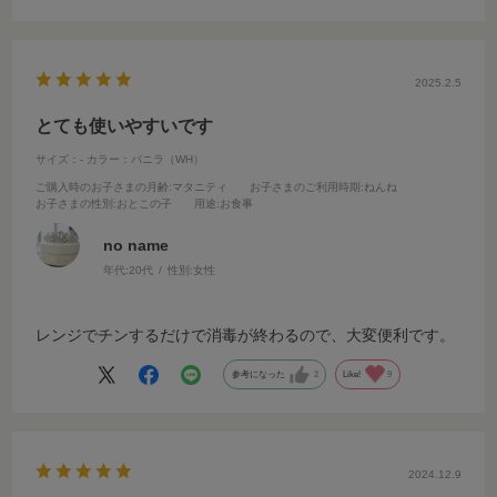
2025.2.5
とても使いやすいです
サイズ：-
カラー：バニラ（WH）
ご購入時のお子さまの月齢
:マタニティ
お子さまのご利用時期
:ねんね
お子さまの性別
:おとこの子
用途
:お食事
no name
年代:
20代
性別:
女性
レンジでチンするだけで消毒が終わるので、大変便利です。
参考になった
2
Like!
9
2024.12.9