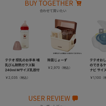
BUY TOGETHER
合わせて買いたい
テテオ 授乳のお手本 哺
除菌じょーず
テテオおし
乳びん耐熱ガラス製
のできるケ
￥2,970
240ml Mサイズ乳首付
ナビ サイ
￥2,035
￥1,100
USER REVIEW
ユーザーレビュー