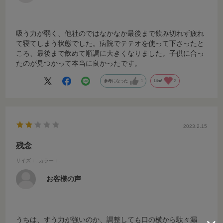
吸う力が弱く、他社のではなかなか最後まで飲み切れず疲れ
て寝てしまう状態でした。病院でテテオを使って下さったと
ころ、最後まで飲めて順調に大きくなりました。子供に合っ
たのが見つかって本当に良かったです。
参考になった
1
Like!
2
2023.2.15
残念
サイズ：-
カラー：-
お客様の声
うちは、すう力が強いのか、調整しても口の横から駄々漏