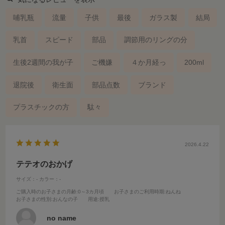
哺乳瓶
流量
子供
最後
ガラス製
結局
乳首
スピード
部品
調節用のリングの分
生後2週間の我が子
ご機嫌
４か月経っ
200ml
退院後
衛生面
部品点数
ブランド
プラスチックの方
駄々
2026.4.22
テテオのおかげ
サイズ：-
カラー：-
ご購入時のお子さまの月齢
:0～3カ月頃
お子さまのご利用時期
:ねんね
お子さまの性別
:おんなの子
用途
:授乳
no name