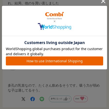
れ。結局、他のを買い直しました
参考になった
3
Like!
4
2020.5.1
たくさん飲める
サイズ：-
カラー：-
ご購入時のお子さまの月齢
:0～3カ月頃
お客様の声
多孔の乳首なので、たくさん飲めるそうです。吸う力が弱め
な子は適してるそう。
参考になった
0
Like!
4