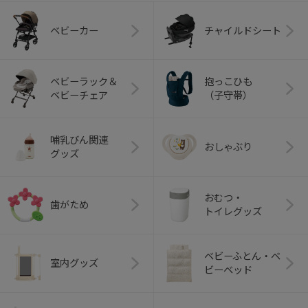
ベビーカー
チャイルドシート
ベビーラック＆
抱っこひも
ベビーチェア
（子守帯）
哺乳びん関連
おしゃぶり
グッズ
おむつ・
歯がため
トイレグッズ
ベビーふとん・ベ
室内グッズ
ビーベッド