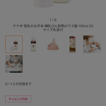
+
1
/
6
テテオ 授乳のお手本 哺乳びん耐熱ガラス製 160ml SS
テテオ
+
サイズ乳首付
0～1.5カ月頃まで