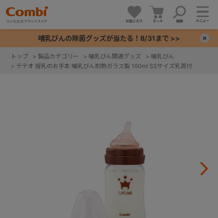
メニュー
お気に入り
カート
検索
哺乳びんの除菌グッズが当たる！8/31まで >>
×
トップ
>
製品カテゴリー
>
哺乳びん関連グッズ
>
哺乳びん
>
テテオ 授乳のお手本 哺乳びん耐熱ガラス製 160ml SSサイズ乳首付
+
+
+
+