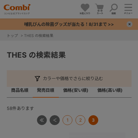
メニュー
お気に入り
カート
検索
哺乳びんの除菌グッズが当たる！8/31まで >>
×
トップ
>
THES の検索結果
+
THES の検索結果
+
+
カラーや価格でさらに絞り込む
商品名順
発売日順
価格(安い順)
価格(高い順)
+
58
件あります
1
2
3