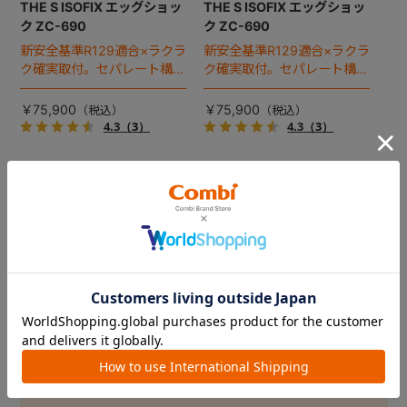
THE S ISOFIX エッグショッ
THE S ISOFIX エッグショッ
ク ZC-690
ク ZC-690
新安全基準R129適合×ラクラ
新安全基準R129適合×ラクラ
ク確実取付。セパレート構造
ク確実取付。セパレート構造
で安全性と使いやすさにこだ
で安全性と使いやすさにこだ
わった「THE S（ザ・エ
わった「THE S（ザ・エ
￥75,900
￥75,900
ス）」のスタンダードモデ
ス）」のスタンダードモデ
4.3
（3）
4.3
（3）
ル。
ル。
58
件あります
1
2
3
キーワード
カテゴリ