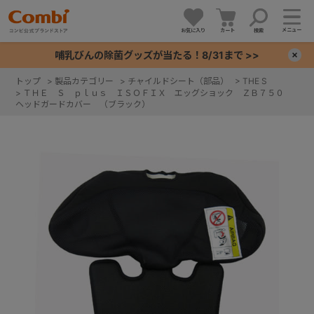
メニュー
お気に入り
カート
検索
哺乳びんの除菌グッズが当たる！8/31まで >>
×
トップ
>
製品カテゴリー
>
チャイルドシート（部品）
>
THE S
>
ＴＨＥ Ｓ ｐｌｕｓ ＩＳＯＦＩＸ エッグショック ＺＢ７５０
+
ヘッドガードカバー （ブラック）
+
+
+