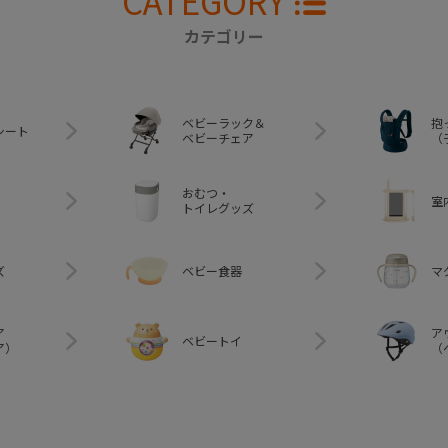
CATEGORY
カテゴリー
ベビーラック＆
抱
シート
ベビーチェア
（
おむつ・
室
トイレグッズ
ズ
ベビー食器
マ
ア
ア
ベビートイ
ア）
（