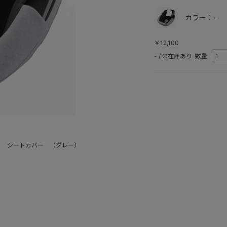
カラー：-
￥12,100
-
/
○在庫あり
数量
０ シートカバー （グレー）