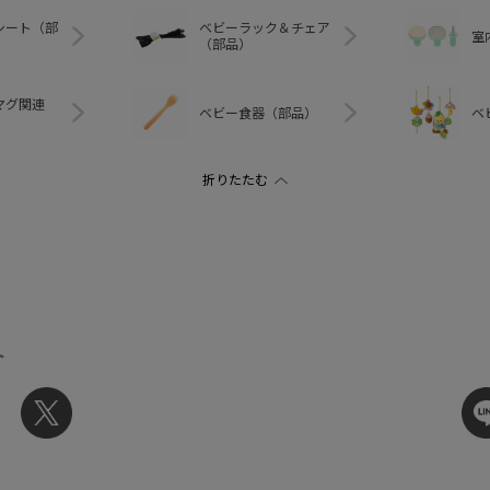
シート（部
ベビーラック＆チェア
室
（部品）
マグ関連
ベビー食器（部品）
ベ
ト