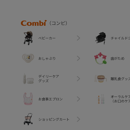
Combi
（コンビ）
ベビーカー
チャイルド
おしゃぶり
歯がため
デイリーケア
離乳食グッ
グッズ
オーラルケ
お食事エプロン
（お口のケ
ショッピングカート