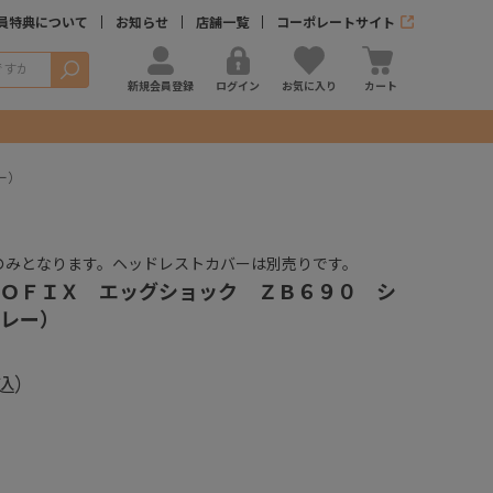
員特典について
お知らせ
店舗一覧
コーポレートサイト
検索
新規会員登録
ログイン
お気に入り
カート
ー）
のみとなります。ヘッドレストカバーは別売りです。
ＯＦＩＸ エッグショック ＺＢ６９０ シ
レー）