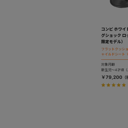
コンビ ホワイトレ
グショック ロ
限定モデル）
フラットクッシ
ャイルドシート（
対象月齢
新生児～4才頃（身
￥79,200