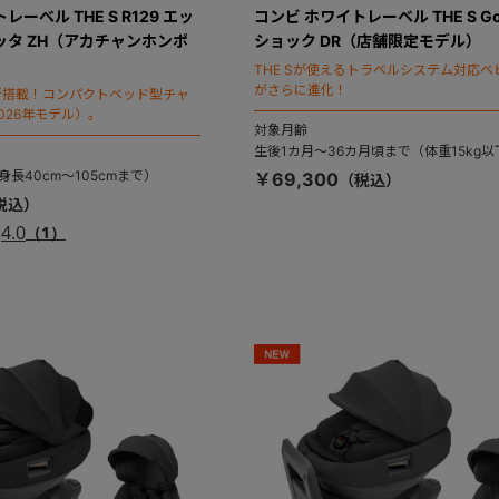
ーベル THE S R129 エッ
コンビ ホワイトレーベル THE S G
ッタ ZH（アカチャンホンポ
ショック DR（店舗限定モデル）
THE Sが使えるトラベルシステム対応ベ
がさらに進化！
新搭載！コンパクトベッド型チャ
026年モデル）。
対象月齢
生後1カ月～36カ月頃まで（体重15kg以
長40cm～105cmまで）
￥69,300
4.0
（1）