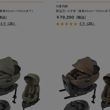
対象月齢
長40cm～105cmまで）
新生児～4才頃（身長40cm～105cmま
￥79,200
4.9
4.9
（25）
（25）