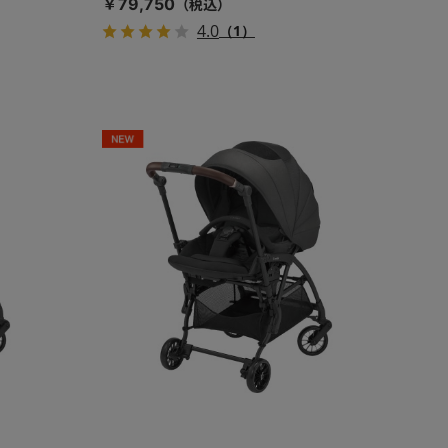
￥79,750
4.0
（1）