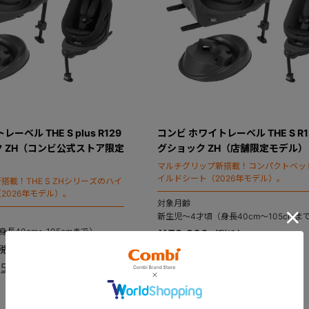
ーベル THE S plus R129
コンビ ホワイトレーベル THE S R1
 ZH（コンビ公式ストア限定
グショック ZH（店舗限定モデル）
マルチグリップ新搭載！コンパクトベッ
イルドシート（2026年モデル）。
載！THE S ZHシリーズのハイ
2026年モデル）。
対象月齢
新生児～4才頃（身長40cm～105cmま
長40cm～105cmまで）
￥79,200
4.9
（10）
5.0
（1）