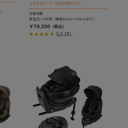
ャイルドシート（2025年モデル）。
で）
対象月齢
新生児～4才頃（身長40cm～105cmまで）
￥79,200
5.0
（1）