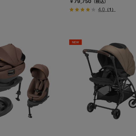
￥79,750
4.0
（1）