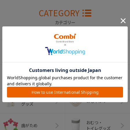
CATEGORY
カテゴリー
（コンビ）
ベビーカー
チャイルドシート
ベビーラック＆
抱っこひも
ベビーチェア
（子守帯）
哺乳びん関連
おしゃぶり
グッズ
おむつ・
歯がため
トイレグッズ