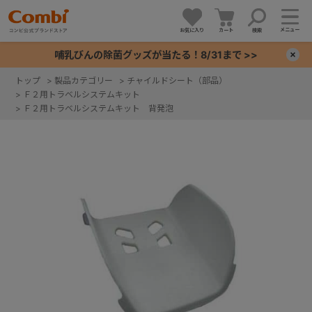
メニュー
お気に入り
カート
検索
哺乳びんの除菌グッズが当たる！8/31まで >>
×
トップ
>
製品カテゴリー
>
チャイルドシート（部品）
>
Ｆ２用トラベルシステムキット
+
>
Ｆ２用トラベルシステムキット 背発泡
+
+
+