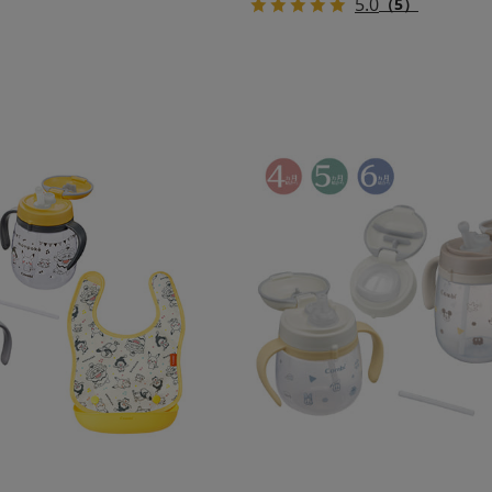
5.0
（5）