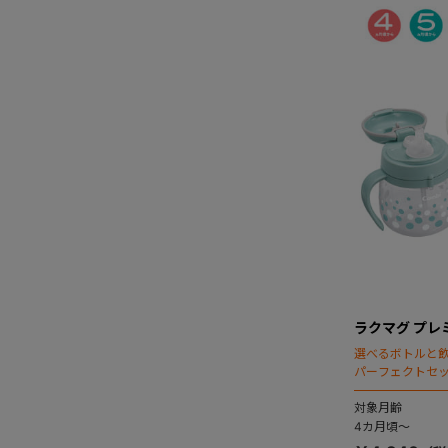
ラクマグ プレ
選べるボトルと
パーフェクトセ
対象月齢
4カ月頃～