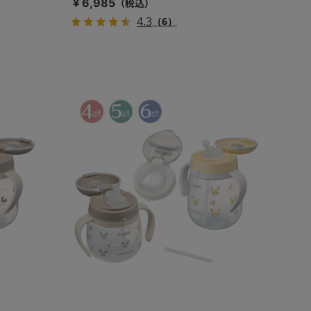
￥6,985
4.3
（6）