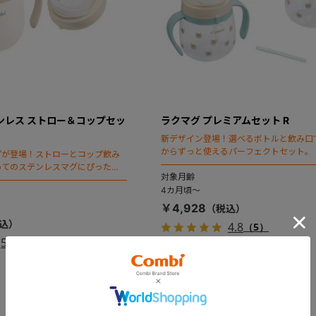
ンレス ストロー＆コップセッ
ラクマグ プレミアムセット R
新デザイン登場！選べるボトルと飲み口
からずっと使えるパーフェクトセット。
プが登場！ストローとコップ飲み
めてのステンレスマグにぴったり
対象月齢
4カ月頃～
￥4,928
4.8
（5）
5.0
（2）