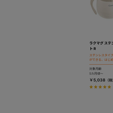
ラクマグ ステ
ト R
ステンレスタイ
ができる、はじ
のセット。
対象月齢
5カ月頃～
￥5,038