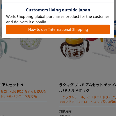
ミアムセット N
ラクマグ プレミアムセット チップ
ル/ドナルドダック
飲み口！4カ月頃からずっと使える
ット。※新パッケージ対応品
「チップ＆デール」と「ドナルドダック
ンのマグで、ストローとコップ飲みが始
スターターセット。
対象月齢