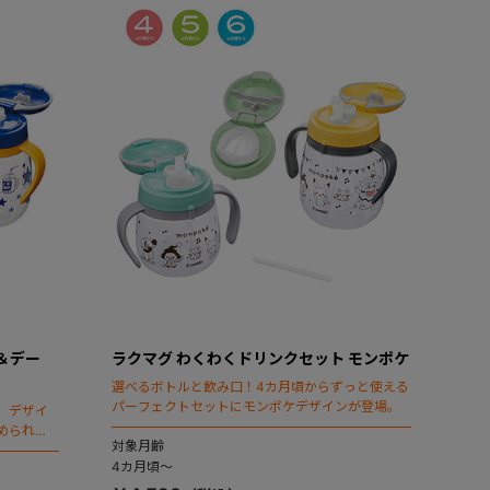
＆デー
ラクマグ わくわくドリンクセット モンポケ
選べるボトルと飲み口！4カ月頃からずっと使える
パーフェクトセットにモンポケデザインが登場。
」デザイ
められる
対象月齢
4カ月頃～