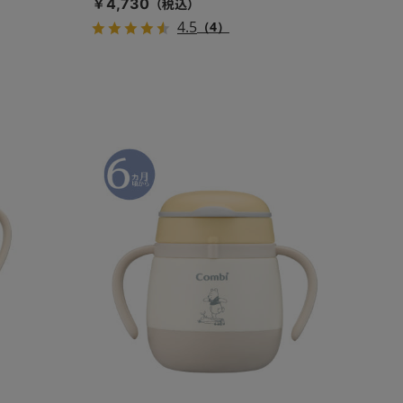
￥4,730
4.5
（4）