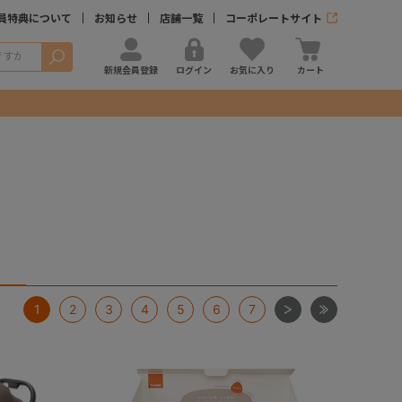
員特典について
お知らせ
店舗一覧
コーポレートサイト
検索
新規会員登録
ログイン
お気に入り
カート
次
最後
1
2
3
4
5
6
7