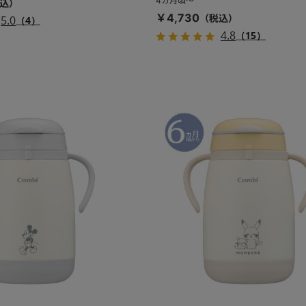
4カ月頃～
￥4,730
5.0
（4）
4.8
（15）