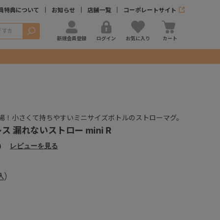
員特典について
お知らせ
店舗一覧
コーポレートサイト
検索
新規会員登録
ログイン
お気に入り
カート
場！小さくて持ちやすいミニサイズボトルのストローマグ。
 漏れないストロー mini R
）
レビューを見る