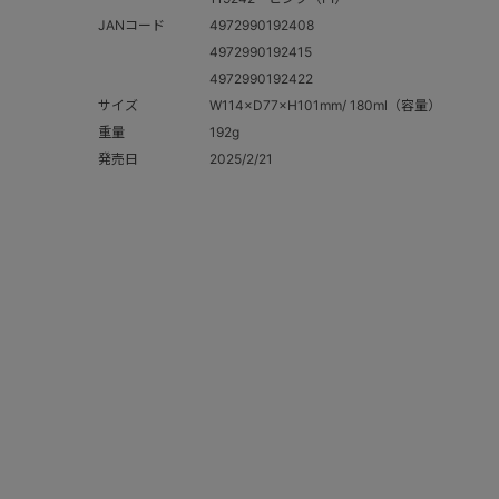
JANコード
4972990192408
4972990192415
4972990192422
サイズ
W114×D77×H101mm/ 180ml（容量）
重量
192g
発売日
2025/2/21