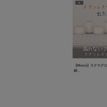
P
l
a
y
V
i
d
e
o
【Movie】ラクマグ
紹...