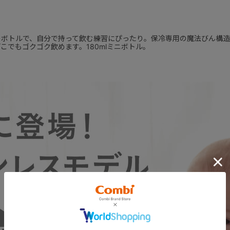
のボトルで、自分で持って飲む練習にぴったり。保冷専用の魔法びん構造
でもゴクゴク飲めます。180mlミニボトル。
×