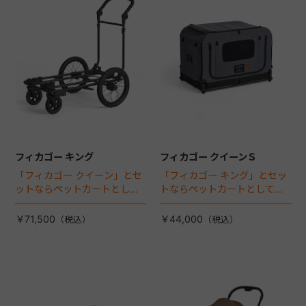
フィカゴー キング
フィカゴー クイーンＳ
「フィカゴー クイーン」とセ
「フィカゴー キング」とセッ
ットならペットカートとして
トならペットカートとしても
使える、耐荷重50kgの大型犬
使える、耐荷重30㎏の中～大
向け車体登場！
型犬向けケージが登場！
￥71,500
￥44,000