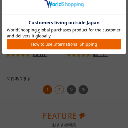
フィカゴー アジャイル 2
フィカゴー アジャイル 2
『FikaGO（フィカゴー）』か
『FikaGO（フィカゴー）』か
ら待望の中型犬向け『アジャ
ら待望の中型犬向け『アジャ
イル２』 登場！耐荷重30kg
イル２』 登場！耐荷重30kg
で、しかも1秒・自動収納機能
で、しかも1秒・自動収納機能
￥69,300
￥69,300
搭載！！
搭載！！
5.0
（1）
5.0
（1）
31
件あります
1
2
FEATURE
おすすめ特集