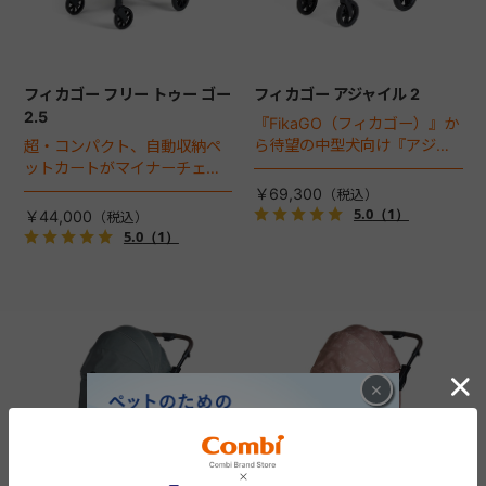
フィカゴー フリー トゥー ゴー
フィカゴー アジャイル 2
2.5
『FikaGO（フィカゴー）』か
ら待望の中型犬向け『アジャ
超・コンパクト、自動収納ペ
イル２』 登場！耐荷重30kg
ットカートがマイナーチェン
で、しかも1秒・自動収納機能
ジ！
￥69,300
搭載！！
5.0
（1）
￥44,000
5.0
（1）
×