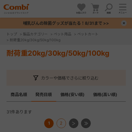
メニュー
お気に入り
カート
検索
哺乳びんの除菌グッズが当たる！8/31まで >>
×
トップ
>
製品カテゴリー
>
ペット用品
>
ペットカート
>
耐荷重20kg/30kg/50kg/100kg
+
耐荷重20kg/30kg/50kg/100kg
+
+
カラーや価格でさらに絞り込む
+
商品名順
発売日順
価格(安い順)
価格(高い順)
31
件あります
1
2