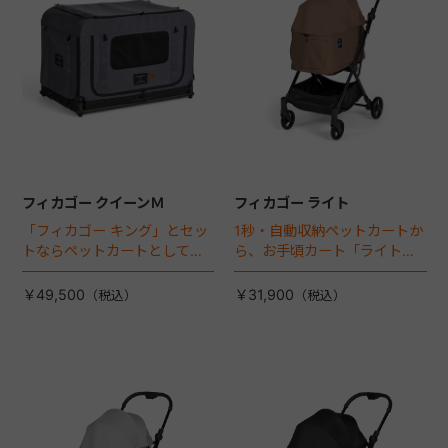
フィカゴー クイーンＭ
フィカゴー ライト
「フィカゴー キング」とセッ
1秒・自動収納ペットカートか
トならペットカートとしても
ら、お手頃カート「ライト」
使える、耐荷重50㎏の大型犬
が登場！
向けケージが登場！
￥49,500
￥31,900