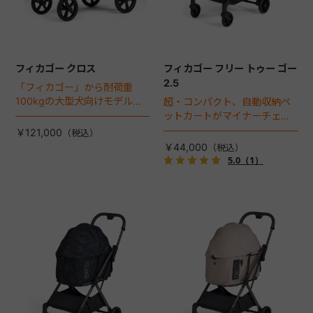
フィカゴー クロス
フィカゴー フリー トゥー ゴー
2.5
「フィカゴー」から耐荷重
100kgの大型犬向けモデルが
超・コンパクト、自動収納ペ
登場。
ットカートがマイナーチェン
ジ！
￥121,000
￥44,000
5.0
（1）